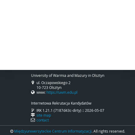
University of Warmia and Mazury in Olsztyn
ul. Oczapowskiego 2
10-723 Olsztyn
www:
https://uwm.edu.pl
Internetowa Rekrutacja Kandydatów
IRK 1.21.1 (7187d43c-dirty) :: 2026-05-07
site map
contact
Międzyuniwersyteckie Centrum Informatyzacji
. All rights reserved.