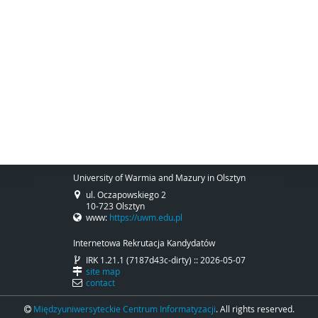
University of Warmia and Mazury in Olsztyn
ul. Oczapowskiego 2
10-723 Olsztyn
www:
https://uwm.edu.pl
Internetowa Rekrutacja Kandydatów
IRK 1.21.1 (7187d43c-dirty) :: 2026-05-07
site map
contact
Międzyuniwersyteckie Centrum Informatyzacji
. All rights reserved.