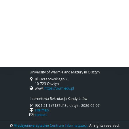
University of Warmia and Mazury in Olsztyn
ul. Oczapowskiego 2
10-723 Olsztyn
www:
https://uwm.edu.pl
Internetowa Rekrutacja Kandydatów
IRK 1.21.1 (7187d43c-dirty) :: 2026-05-07
site map
contact
Międzyuniwersyteckie Centrum Informatyzacji
. All rights reserved.