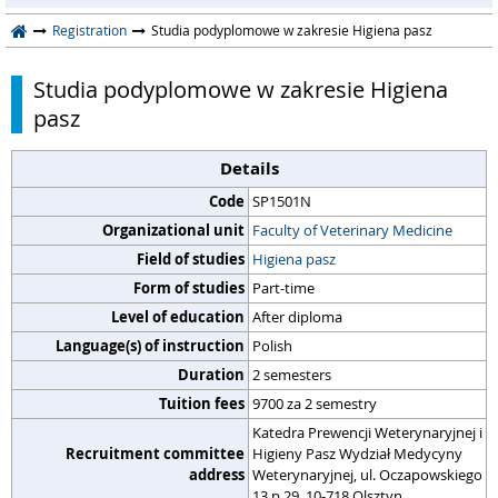
Registration
Studia podyplomowe w zakresie Higiena pasz
Studia podyplomowe w zakresie Higiena
pasz
Details
Code
SP1501N
Organizational unit
Faculty of Veterinary Medicine
Field of studies
Higiena pasz
Form of studies
Part-time
Level of education
After diploma
Language(s) of instruction
Polish
Duration
2 semesters
Tuition fees
9700 za 2 semestry
Katedra Prewencji Weterynaryjnej i
Recruitment committee
Higieny Pasz Wydział Medycyny
address
Weterynaryjnej, ul. Oczapowskiego
13 p 29, 10-718 Olsztyn