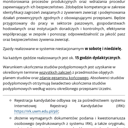
monitorowania procesów produkcyjnych oraz wdrażania procedur
zapewniających ich bezpieczeństwo. Zdobędzie kompetencje w zakresie
identyfikacji zagrożeń związanych z żywieniem zwierząt i podejmowania
działań prewencyjnych zgodnych z obowiązującymi przepisami. Będzie
przygotowany do pracy w sektorze paszowym, gospodarstwach
hodowlanych oraz instytucjach doradczych i kontrolnych, efektywnie
współpracując w zespole i ponosząc odpowiedzialność za jakość pasz
oraz bezpieczeństwo żywienia zwierząt.
Zjazdy realizowane w systemie niestacjonarnym
w sobotę i niedzielę.
Na każdym zjeździe realizowanych jest ok.
15 godzin dydaktycznych
.
Warunkiem ukończenia studiów podyplomowych jest uzyskanie w
określonym terminie
wszystkich zaliczeń
z przedmiotów objętych
planem studiów oraz
zdanie egzaminu końcowego
. Absolwenci studiów
podyplomowych otrzymują świadectwo ukończenia studiów
podyplomowych według wzoru określonego przepisami Uczelni.
Rejestracja kandydatów odbywa się za pośrednictwem systemu
Internetowej Rejestracji Kandydatów (IRK):
https://irk.uwm.edu.pl/pl/
;
złożenie wymaganych dokumentów: podania i kwestionariusza
osobowego (wydrukowanych z systemu IRK), a także oryginału,