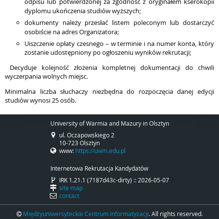
odpisu lub potwierdzonej za zgodność z oryginałem kserokopii
dyplomu ukończenia studiów wyższych;
dokumenty należy przesłać listem poleconym lub dostarczyć
osobiście na adres Organizatora;
Uiszczenie opłaty czesnego – w terminie i na numer konta, który
zostanie udostępniony po ogłoszeniu wyników rekrutacji;
Decyduje kolejność złożenia kompletnej dokumentacji do chwili
wyczerpania wolnych miejsc.
Minimalna liczba słuchaczy niezbędna do rozpoczęcia danej edycji
studiów wynosi 25 osób.
University of Warmia and Mazury in Olsztyn
ul. Oczapowskiego 2
10-723 Olsztyn
www:
https://uwm.edu.pl
Internetowa Rekrutacja Kandydatów
IRK 1.21.1 (7187d43c-dirty) :: 2026-05-07
site map
contact
Międzyuniwersyteckie Centrum Informatyzacji
. All rights reserved.