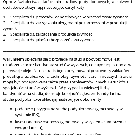
Oprócz świadectwa ukończenia studiów podyplomowych, absolwenci
dodatkowo otrzymują nasepujące certyfikaty:
1.
Specjalista ds. procesów jednostkowych w przetwórstwie żywności
2.
Specjalista ds. zarządzania alergenami pokarmowymi w produkcji
żywności
3.
Specjalista ds. zarządzania produkcją żywności
4.
Specjalista ds. jakości i bezpieczeństwa żywności
_________________________________________________________________________
Warunkiem ubiegania się o przyjęcie na studia podyplomowe jest
ukończenie przez kandydata studiów wyższych, co najmniej I stopnia. W
pierwszej kolejności na studia będą przyjmowani pracownicy zakładów
produkcji oraz absolwenci technologii żywności uczelni wyższych. Studia
mogą być podejmowane także przez absolwentów innych kierunków i
specjalności studiów wyższych. W przypadku większej liczby
kandydatów na studia, decyduje kolejność zgłoszeń. Kandydaci na
studia podyplomowe składają następujące dokumenty:
podanie o przyjęcia na studia podyplomowe (generowany w
systemie IRK),
kwestionariusz osobowy (generowany w systemie IRK razem z
ww. podaniem),
oryginał lub odpis dyplomu ukończenia studiów.