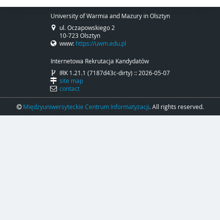
University of Warmia and Mazury in Olsztyn
ul. Oczapowskiego 2
10-723 Olsztyn
www:
https://uwm.edu.pl
Internetowa Rekrutacja Kandydatów
IRK 1.21.1 (7187d43c-dirty) :: 2026-05-07
site map
contact
Międzyuniwersyteckie Centrum Informatyzacji
. All rights reserved.