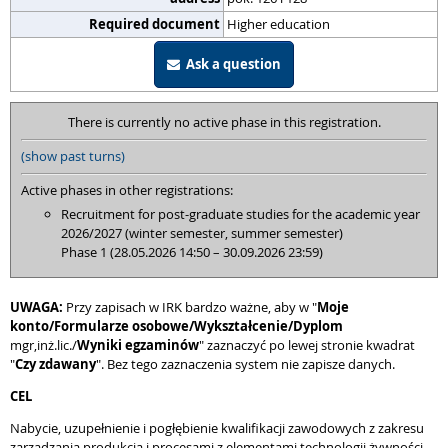
Required document
Higher education
Ask a question
There is currently no active phase in this registration.
(show past turns)
Active phases in other registrations:
Recruitment for post-graduate studies for the academic year
2026/2027 (winter semester, summer semester)
Phase 1 (28.05.2026 14:50 – 30.09.2026 23:59)
UWAGA:
Przy zapisach w IRK bardzo ważne, aby w "
Moje
konto/Formularze osobowe/Wykształcenie/Dyplom
mgr,inż.lic./
Wyniki egzaminów
" zaznaczyć po lewej stronie kwadrat
"
Czy zdawany
". Bez tego zaznaczenia system nie zapisze danych.
CEL
Nabycie, uzupełnienie i pogłębienie kwalifikacji zawodowych z zakresu
zarządzania produkcją i procesami z elementami technologii żywności,