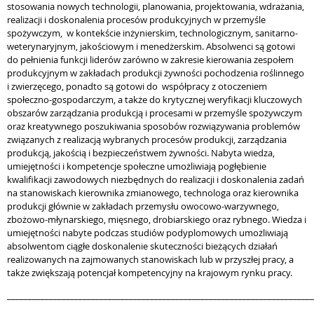
stosowania nowych technologii, planowania, projektowania, wdrażania,
realizacji i doskonalenia procesów produkcyjnych w przemyśle
spożywczym,
w kontekście inżynierskim, technologicznym, sanitarno-
weterynaryjnym, jakościowym i menedżerskim. Absolwenci są gotowi
do pełnienia funkcji liderów zarówno w zakresie kierowania zespołem
produkcyjnym w zakładach produkcji żywności pochodzenia roślinnego
i zwierzęcego, ponadto są gotowi do
współpracy z otoczeniem
społeczno-gospodarczym, a także do krytycznej weryfikacji kluczowych
obszarów zarządzania produkcją i procesami w przemyśle spożywczym
oraz kreatywnego poszukiwania sposobów rozwiązywania problemów
związanych z realizacją wybranych procesów produkcji, zarządzania
produkcją, jakością i bezpieczeństwem żywności. Nabyta wiedza,
umiejętności i kompetencje społeczne umożliwiają pogłębienie
kwalifikacji zawodowych niezbędnych do realizacji i doskonalenia zadań
na stanowiskach kierownika zmianowego, technologa oraz kierownika
produkcji głównie w zakładach przemysłu owocowo-warzywnego,
zbożowo-młynarskiego, mięsnego, drobiarskiego oraz rybnego. Wiedza i
umiejętności nabyte podczas studiów podyplomowych umożliwiają
absolwentom ciągłe doskonalenie skuteczności bieżących działań
realizowanych na zajmowanych stanowiskach lub w przyszłej pracy, a
także zwiększają potencjał kompetencyjny na krajowym rynku pracy.
_________________________________________________________________________