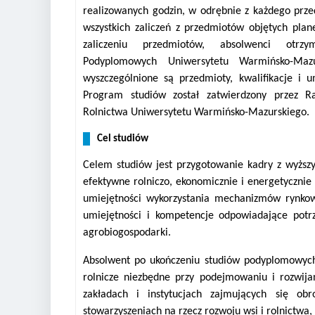
realizowanych godzin, w odrębnie z każdego prze
wszystkich zaliczeń z przedmiotów objętych pl
zaliczeniu przedmiotów, absolwenci otrz
Podyplomowych Uniwersytetu Warmińsko-Maz
wyszczególnione są przedmioty, kwalifikacje i
Program studiów został zatwierdzony przez R
Rolnictwa Uniwersytetu Warmińsko-Mazurskiego.
Cel studiów
Celem studiów jest przygotowanie kadry z wyższ
efektywne rolniczo, ekonomicznie i energetycznie
umiejętności wykorzystania mechanizmów rynkow
umiejętności i kompetencje odpowiadające pot
agrobiogospodarki.
Absolwent po ukończeniu studiów podyplomowych 
rolnicze niezbędne przy podejmowaniu i rozwija
zakładach i instytucjach zajmujących się ob
stowarzyszeniach na rzecz rozwoju wsi i rolnictwa,