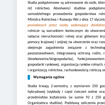
Studia podyplomowe są adresowane do osób, które
niż rolnictwo. Absolwenci studiów podyplomo
samodzielnego prowadzenia gospodarstwa rol
Ministra Rolnictwa i Rozwoju Wsi z dnia 17 styczn
posiadanych przez osoby wykonujące działalnoś
rolnicze są warunkiem koniecznym do utworzen
nabycia nieruchomości rolnej oraz głównym kr
pomocy krajowej i unijnej na utworzenie oraz ro
obejmuje zagadnienia związane z technologi
paszoznawstwem, integrowaną ochroną roślin, 
(bioekonomia/biogospodarka), funkcjonowani
gospodarki rynkowej, organizacją rynków rolnych,
i organizacją rolnictwa, rachunkowością rolniczą 
Wymagania ogólne
Studia trwają 2-semestry, z wymiarem 250 god
hybrydowej (wykłady i część ćwiczeń online ora
przedmiotów kształcenia (w sumie 92 z 250 go
Organizatora studiów). Podstawą zaliczenia prze