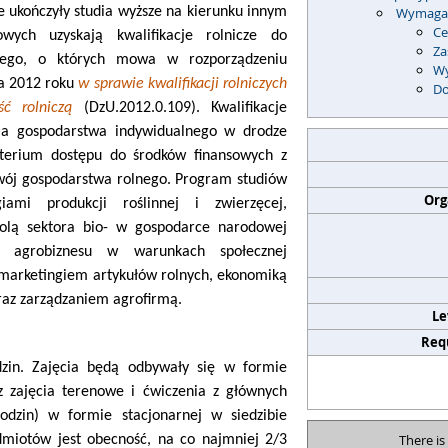
 ukończyły studia wyższe na kierunku innym
Wymagan
Ce
wych uzyskają kwalifikacje rolnicze do
Za
nego, o których mowa w rozporządzeniu
Wy
ia 2012 roku
w sprawie kwalifikacji rolniczych
Do
ć rolniczą
(DzU.2012.0.109). Kwalifikacje
ia gospodarstwa indywidualnego w drodze
yterium dostępu do środków finansowych z
zwój gospodarstwa rolnego. Program studiów
Org
ami produkcji roślinnej i zwierzęcej,
rolą sektora bio- w gospodarce narodowej
em agrobiznesu w warunkach społecznej
 marketingiem artykułów rolnych, ekonomiką
oraz zarządzaniem agrofirmą.
Le
Req
zin. Zajęcia będą odbywały się w formie
z zajęcia terenowe i ćwiczenia z głównych
dzin) w formie stacjonarnej w siedzibie
There is
dmiotów jest obecność, na co najmniej 2/3