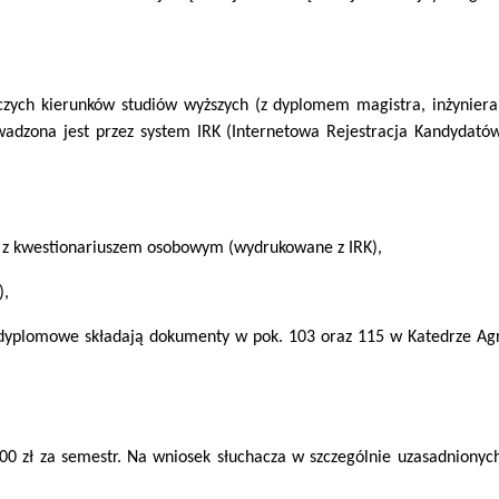
czych kierunków studiów wyższych (z dyplomem magistra, inżyniera
dzona jest przez system IRK (Internetowa Rejestracja Kandydatów).
z z kwestionariuszem osobowym (wydrukowane z IRK),
),
odyplomowe składają dokumenty w pok. 103 oraz 115 w Katedrze Agro
0 zł za semestr. Na wniosek słuchacza w szczególnie uzasadnionyc