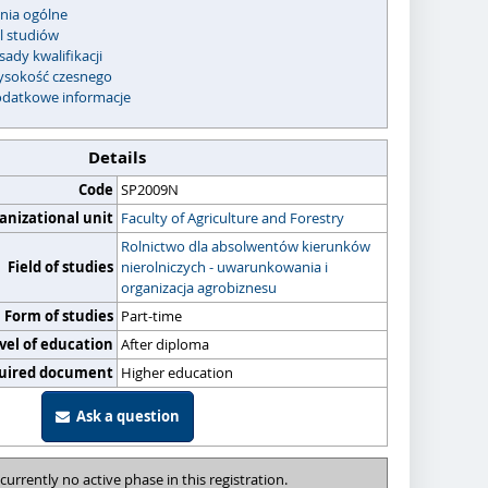
ia ogólne
l studiów
sady kwalifikacji
sokość czesnego
datkowe informacje
Details
Code
SP2009N
anizational unit
Faculty of Agriculture and Forestry
Rolnictwo dla absolwentów kierunków
Field of studies
nierolniczych - uwarunkowania i
organizacja agrobiznesu
Form of studies
Part-time
vel of education
After diploma
uired document
Higher education
Ask a question
 currently no active phase in this registration.