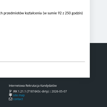
ch przedmiotów kształcenia (w sumie 92 z 250 godzin)
Internetowa Rekrutacja Kandydatów
IRK 1.21.1 (7187d43c-dirty) :: 2026-05-07
site map
contact