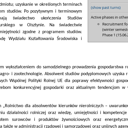
dmiotu; uzyskanie w określonych terminach
(show past turns)
anem studiów. Po pozytywnym i terminowym
Active phases in other
ymają świadectwo ukończenia Studiów
Recruitment fo
urskiego w Olsztynie. Na świadectwie
(winter semest
 umiejętności zgodne z programem studiów.
Phase 1 (15.06.
adę Wydziału Kształtowania Środowiska i
ym wykształceniem do samodzielnego prowadzenia gospodarstwa rol
 agro- i zootechnologie. Absolwent studiów podyplomowych uzyska ró
ych Wspólnej Polityki Rolnej UE dla poprawy efektywności gospo
rzebom konkurencyjnej gospodarki oraz aktualnym tendencjom w
„Rolnictwo dla absolwentów kierunków nierolniczych – uwarunkowa
niu działalności rolniczej oraz wiedzę, umiejętności i kompetenc
rotem surowców i produktów żywnościowych oraz energetyczny
 a także w administracji rządowej i samorządowej oraz unijnych agenc