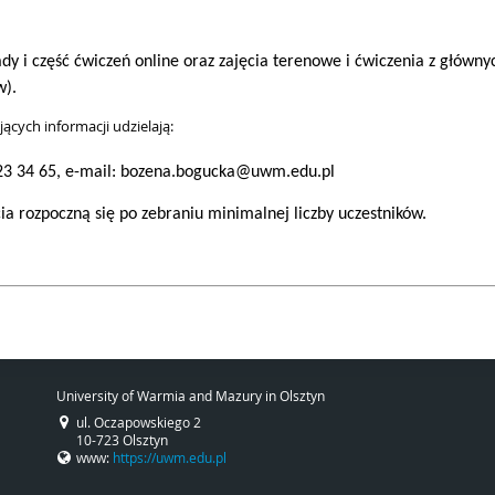
y i część ćwiczeń online oraz zajęcia terenowe i ćwiczenia z główny
w).
ących informacji udzielają:
523 34 65, e-mail: bozena.bogucka@uwm.edu.pl
ia rozpoczną się po zebraniu minimalnej liczby uczestników.
University of Warmia and Mazury in Olsztyn
ul. Oczapowskiego 2
10-723 Olsztyn
www:
https://uwm.edu.pl