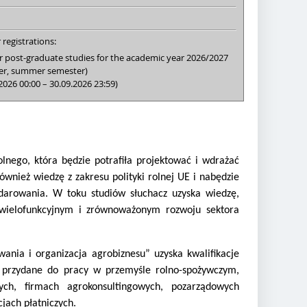
 registrations:
r post-graduate studies for the academic year 2026/2027
er, summer semester)
2026 00:00 – 30.09.2026 23:59)
nego, która będzie potrafiła projektować i wdrażać
wnież wiedzę z zakresu polityki rolnej UE i nabędzie
darowania. W toku studiów słuchacz uzyska wiedzę,
 wielofunkcyjnym i zrównoważonym rozwoju sektora
nia i organizacja agrobiznesu” uzyska kwalifikacje
je przydane do pracy w przemyśle rolno-spożywczym,
ch, firmach agrokonsultingowych, pozarządowych
jach płatniczych.