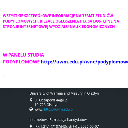
WSZYSTKIE SZCZEGÓŁOWE INFORMACJE NA TEMAT STUDIÓW
PODYPLOMOWYCH, BIEŻĄCE OGŁOSZENIA ITD. SĄ DOSTĘPNE NA
STRONIE INTERNETOWEJ WYDZIAŁU NAUK EKONOMICZNYCH
W PANELU STUDIA
PODYPLOMOWE
http://uwm.edu.pl/wne/podyplomow
.
University of Warmia and Mazury in Olsztyn
ul. Oczapowskiego 2
10-723 Olsztyn
www:
https://uwm.edu.pl
Internetowa Rekrutacja Kandydatów
IRK 1.21.1 (7187d43c-dirty) :: 2026-05-07