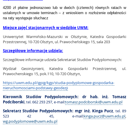
4200 zł płatne jednorazowo lub w dwóch (czterech) równych ratach w
ustalonych w umowie
termina
ch – z wnioskiem o rozłożenie odpłatności
na raty występuje słuchacz
Miejsce zajęć stacjonarnych w siedzibie UWM:
Uniwersytet Warmińsko-Mazurski w Olsztynie, Katedra Gospodarki
Przestrzennej,
10-720 Olsztyn, ul. Prawocheńskiego 15, sala 203
Szczegółowe informacje udziela:
Szczegółowe informacje udziela Sekretariat Studiów Podyplomowych:
Wydział Geoinżynierii, Katedra Gospodarki Przestrzennej, ul.
Prawochenskiego 15, pok.110, 10-720 Olsztyn,
https://uwm.edu.pl/igpig/kgp/studia-podyplomowe-gospodarka-
nieruchomosciami-podstawy-geodezji
Kierownik
Studiów Podypolomowych
: dr hab. inż. Tomasz
Podciborski
, tel. 662 293 297, e-mail:
tomasz.podciborski@uwm.edu.pl
Sekretarz Studiów Podypolomowych: mgr inż. Kinga Pucz
, tel. 89
523 42 45, e-mail:
kinga.pucz@uwm.edu.pl
,
wg.podyplomowe@uwm.edu.pl