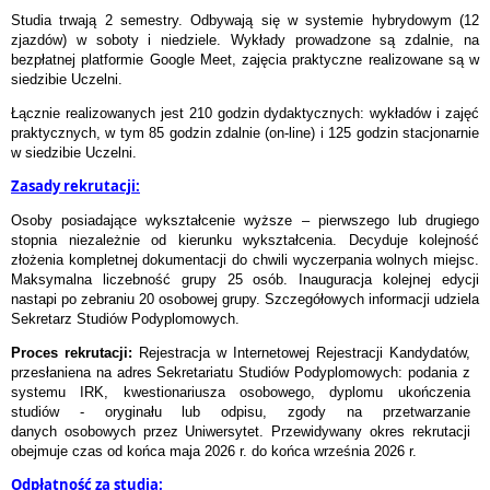
Studia trwają 2 semestry
. Odbywają się w systemie hybrydowym (12
zjazdów) w soboty i niedziele. Wykłady prowadzone są zdalnie, na
bezpłatnej platformie Google Meet, zajęcia praktyczne realizowane są w
siedzibie Uczelni.
Łącznie realizowanych jest 210 godzin dydaktycznych: wykładów i zajęć
praktycznych, w tym 85 godzin zdalnie (on-line) i 125 godzin stacjonarnie
w siedzibie Uczelni.
Zasady rekrutacji:
Osoby posiadające wykształcenie wyższe – pierwszego lub drugiego
stopnia niezależnie od kierunku wykształcenia. Decyduje kolejność
złożenia kompletnej dokumentacji do chwili wyczerpania wolnych miejsc.
Maksymalna liczebność grupy 25 osób. Inauguracja kolejnej edycji
nastapi po zebraniu 20 osobowej grupy. Szczegółowych informacji udziela
Sekretarz Studiów Podyplomowych.
Proces rekrutacji:
Rejestracja w Internetowej Rejestracji Kandydatów,
przesłaniena na adres Sekretariatu Studiów Podyplomowych: podania z
systemu IRK, kwestionariusza osobowego, dyplomu ukończenia
studiów - oryginału lub odpisu, zgody na przetwarzanie
danych osobowych przez Uniwersytet. Przewidywany okres rekrutacji
obejmuje czas od końca maja 2026 r. do końca września 2026 r.
Odpłatność za studia: