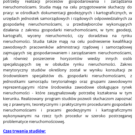
potrzeby realizacji procesów gospodarowania i zarządzania
nieruchomościami. Studia mają na celu przygotowanie słuchaczy do
pracy: w ośrodkach dokumentacji geodezyjnych i kartograficznych, w
urzędach jednostek samorządowych i rządowych odpowiedzialnych za
gospodarkę nieruchomościami, u przedsiębiorców wykonujących
działania z zakresu gospodarki nieruchomościami, w tym: geodezji,
kartografii, wyceny nieruchomości, czy doradztwa na rynku
nieruchomości. Studia także mają na celu podniesienie kwalifikacji
zawodowych pracowników administracji rządowej i samorządowej
zajmujących się gospodarowaniem i zarządzaniem nieruchomościami,
jak również poszerzenie horyzontów wiedzy innych osób
specjalizujących się w obsłudze rynku nieruchomości. Zakres
merytoryczny studiów określony został w wyniku konsultacji ze
środowiskiem specjalistów ds. gospodarki nieruchomościami, z
jednostkami samorządu terytorialnego oraz grupami zawodowymi
reprezentującymi różne środowiska zawodowe obsługujące rynek
nieruchomości - które zasygnalizowały potrzebę kształcenia w tym
kierunku. Realizowany program studiów pozwoli słuchaczom zapoznać
się z prawnymi, teoretycznymi i praktycznymi procedurami gospodarki
nieruchomościami i pracami geodezyjnymi i kartograficznymi
wykonywanymi na rzecz tych procedur w szeroko postrzeganej
problematyce nieruchomościowej.
Czas trwania studiów: