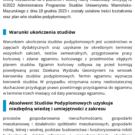
6/2023 Administratora Programów Studiów Uniwersytetu Warmińsko-
Mazurskiego z dnia 18 grudnia 2023 r. zostały ustalone treści kształcenia
oraz plan w/w studiów podyplomowych.
Warunki ukończenia studiów
Warunkiem ukończenia studiów podyplomowych jest uczestnictwo w
zajęciach dydaktycznych oraz uzyskanie (w określonym terminie)
wszystkich zaliczeń, testów semestralnych, przygotowanie pracy
końcowej i zdanie egzaminu końcowego z przedmiotów objętych
planem studiów. Egzamin końcowy odbywa się przed komisją
powoływaną przez Dziekana Wydziału Geoinżynierii na wniosek
kierownika studiów podyplomowych. Termin egzaminu wyznacza
kierownik studiów. W przypadku otrzymania oceny niedostatecznej
słuchaczowi przysługuje prawo powtórnego przystąpienia do egzaminu
w terminie trzech miesięcy od daty pierwszego egzaminu.
Absolwent Studiów Podyplomowych uzyskuje
niezbędną wiedzę i umiejętności z zakresu
procesów gospodarowania nieruchomościami, gospodarki
mieszkaniowej i działalności spółdzielni mieszkaniowych, gospodarki
rolnej, leśnej i wodnej, podstaw budownictwa i kosztorysowania robót