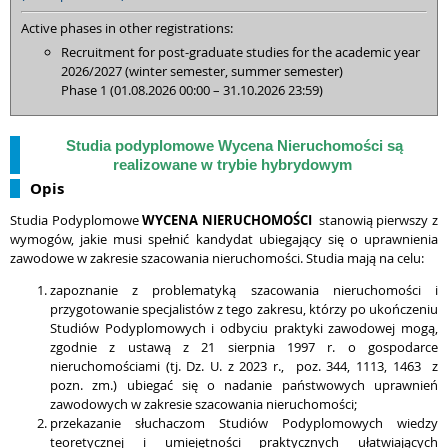
Active phases in other registrations:
Recruitment for post-graduate studies for the academic year
2026/2027 (winter semester, summer semester)
Phase 1 (01.08.2026 00:00 – 31.10.2026 23:59)
Studia podyplomowe Wycena Nieruchomości są
realizowane w trybie hybrydowym
Opis
Studia Podyplomowe
WYCENA NIERUCHOMOŚCI
stanowią pierwszy z
wymogów, jakie musi spełnić kandydat ubiegający się o uprawnienia
zawodowe w zakresie szacowania nieruchomości. Studia mają na celu:
zapoznanie z problematyką szacowania nieruchomości i
przygotowanie specjalistów z tego zakresu, którzy po ukończeniu
Studiów Podyplomowych i odbyciu praktyki zawodowej mogą,
zgodnie z ustawą z 21 sierpnia 1997 r. o gospodarce
nieruchomościami (tj. Dz. U. z 2023 r., poz. 344, 1113, 1463 z
pozn. zm.) ubiegać się o nadanie państwowych uprawnień
zawodowych w zakresie szacowania nieruchomości;
przekazanie słuchaczom Studiów Podyplomowych wiedzy
teoretycznej i umiejętności praktycznych ułatwiających