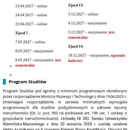
Zjazd 13.
23.04.2027 – online
3.12.2027 – online
24.04.2027 – online
4.12.2027 – stacjonarnie
25.04.2027 – online
5.12.2027 – stacjonarnie,
test
Zjazd 7.
semestralny
7.05.2027 – online
Zjazd 14.
8.05.2027 - stacjonarnie
18.12.2027 – stacjonarnie,
egzamin
9.05.2027 - stacjonarnie,
test
końcowy
semestralny
Program Studiów
Program Studiów jest zgodny z minimum programowym określonym
przez rozporządzenie Ministra Rozwoju i Technologii z dnia 19.04.2023 r.
zmieniające rozporządzenie w sprawie minimalnych wymogów
programowych dla studiów podyplomowych w zakresie wyceny
nieruchomości (Dz. U. poz. 903 na podstawie art. 196 ust. 1 ustawy o
gospodarce nieruchomościami).
Uchwałą Nr 581 Senatu Uniwersytetu
Warmińsko-Mazurskiego z dnia 20 września 2019 r. zostały ustalone
efekty kształcenia na 6 poziomie Polskiej Ramy Kwalifikacji.
Decyzją Nr