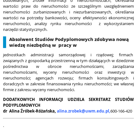
budowlanych, źródeł informacji o nieruchomościach, określania
wartości praw do nieruchomości ze szczególnym uwzględnieniem
nieruchomości zurbanizowanych i niezurbanizowanych, określania
wartości na potrzeby bankowości, oceny efektywności ekonomicznej
nieruchomości, analizy rynku nieruchomości z wykorzystaniem
narzędzi statystycznych.
Absolwent Studiów Podyplomowych zdobywa nową
wiedzę niezbędną w pracy w
jednostkach administracji samorządowej i rządowej; firmach
związanych z gospodarką przestrzenną w tym działających w dziedzinie
pośrednictwa w obrocie nieruchomościami, zarządzania
nieruchomościami, wyceny nieruchomości oraz inwestycji w
nieruchomości; agencjach rozwoju; firmach konsultingowych i
doradczych w zakresie finansowania rynku nieruchomości; we własnej
firmie z zakresu wyceny nieruchomości.
DODATKOWYCH INFORMACJI UDZIELA SEKRETARZ STUDIÓW
PODYPLOMOWYCH
dr Alina Źróbek-Różańska,
alina.zrobek@uwm.edu.pl,
600-166-420
.