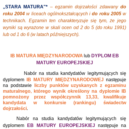
„STARA MATURA"*
– egzamin dojrzałości zdawany
do
roku 2004
w liceach ogólnokształcących i
do roku 2005
w
technikach. Egzamin ten charakteryzuje się tym, że jego
wyniki są wyrażone w skali ocen od 2 do 5 (do roku 1991)
lub od 1 do 6 (w latach późniejszych).
IB MATURA MIĘDZYNARODOWA
lub
DYPLOM EB
MATURY EUROPEJSKIEJ
Nabór na studia kandydatów legitymujących się
dyplomem
IB MATURY MIĘDZYNARODOWEJ
następuje
na podstawie
liczby punktów uzyskanych z egzaminu
maturalnego, którego wynik określony na dyplomie IB
pomnożony przez współczynnik 13,33, kwalifikuje
kandydata w konkursie (rankingu) świadectw
dojrzałości
.
Nabór na studia kandydatów legitymujących się
dyplomem
EB MATURY EUROPEJSKIEJ
następuje na