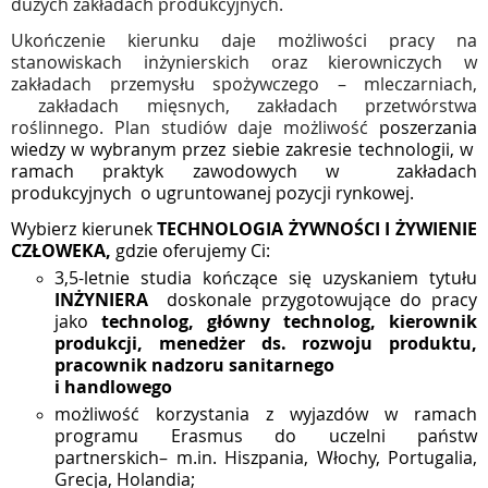
dużych zakładach produkcyjnych.
Ukończenie kierunku daje możliwości pracy na
stanowiskach inżynierskich
oraz kierowniczych w
zakładach przemysłu spożywczego – mleczarniach,
zakładach mięsnych, zakładach przetwórstwa
roślinnego. Plan studiów daje możliwość
poszerzania
wiedzy w wybranym przez siebie zakresie technologii, w
ramach praktyk zawodowych w
zakładach
produkcyjnych
o ugruntowanej pozycji rynkowej.
Wybierz kierunek
TECHNOLOGIA ŻYWNOŚCI I ŻYWIENIE
CZŁOWEKA,
gdzie oferujemy Ci:
3,5-letnie studia kończące się uzyskaniem tytułu
INŻYNIERA
doskonale przygotowujące do pracy
jako
technolog, główny technolog, kierownik
produkcji, menedżer ds. rozwoju produktu,
pracownik nadzoru sanitarnego
i handlowego
możliwość korzystania z wyjazdów w ramach
programu Erasmus do uczelni państw
partnerskich– m.in. Hiszpania, Włochy, Portugalia,
Grecja, Holandia;