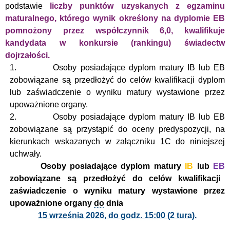
podstawie
liczby punktów uzyskanych z egzaminu
maturalnego, którego wynik określony na dyplomie EB
pomnożony przez współczynnik 6,0, kwalifikuje
kandydata w konkursie (rankingu) świadectw
dojrzałości.
1.
Osoby posiadające dyplom matury IB lub EB
zobowiązane są przedłożyć do celów kwalifikacji dyplom
lub zaświadczenie o wyniku matury wystawione przez
upoważnione organy.
2.
Osoby posiadające dyplom matury IB lub EB
zobowiązane są przystąpić do oceny predyspozycji, na
kierunkach wskazanych w załączniku 1C do niniejszej
uchwały.
Osoby posiadające dyplom matury
IB
lub
EB
zobowiązane są przedłożyć do celów kwalifikacji
zaświadczenie o wyniku matury wystawione przez
upoważnione organy
do
dnia
15 września 2026, do godz.
15:00
(2 tura).