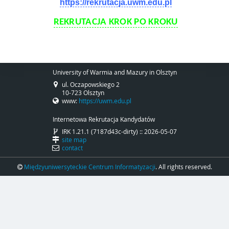
https://rekrutacja.uwm.edu.pl
REKRUTACJA KROK PO KROKU
University of Warmia and Mazury in Olsztyn
ul. Oczapowskiego 2
10-723 Olsztyn
www:
https://uwm.edu.pl
Internetowa Rekrutacja Kandydatów
IRK 1.21.1 (7187d43c-dirty) :: 2026-05-07
site map
contact
Międzyuniwersyteckie Centrum Informatyzacji
. All rights reserved.