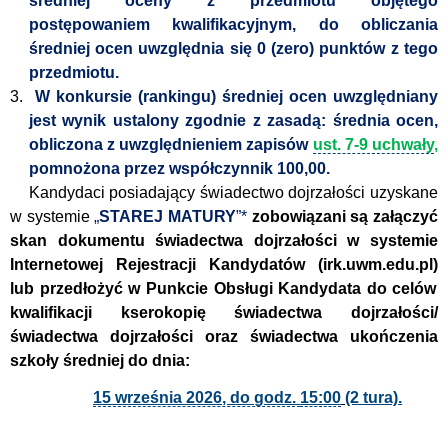
średniej oceny z przedmiotu objętego
postępowaniem kwalifikacyjnym, do obliczania
średniej ocen uwzględnia się 0 (zero) punktów z tego
przedmiotu.
3.
W konkursie (rankingu) średniej ocen uwzględniany
jest wynik ustalony zgodnie z zasadą: średnia ocen,
obliczona z uwzględnieniem zapisów
ust. 7-9 uchwały
,
pomnożona przez współczynnik 100,00.
Kandydaci posiadający świadectwo dojrzałości uzyskane
w systemie
„
STAREJ MATURY
”*
zobowiązani są załączyć
skan dokumentu świadectwa dojrzałości w systemie
Internetowej Rejestracji Kandydatów (irk.uwm.edu.pl)
lub przedłożyć w Punkcie Obsługi Kandydata do celów
kwalifikacji kserokopię świadectwa dojrzałości/
świadectwa dojrzałości oraz świadectwa ukończenia
szkoły średniej do dnia:
15 września 2026, do godz.
15:00
(2 tura).