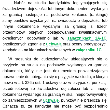
Nabór na studia kandydatów legitymujących się
świadectwem dojrzałości lub innym dokumentem wydanym
za granicą następuje na podstawie konkursu (rankingu)
sumy punktów uzyskanych na świadectwie dojrzałości lub
innym dokumencie wydanym za granicą z trzech
przedmiotów objętych postępowaniem kwalifikacyjnym,
określonych odpowiednio jak w
załącznikach 1A-1C
,
przeliczonych zgodnie z
uchwałą
oraz oceny predyspozycji
kandydata - na kierunkach wskazanych w
załączniku 1C
.
W stosunku do cudzoziemców ubiegających się o
przyjęcie na studia na podstawie wydanego za granicą
dokumentu, który nie jest dokumentem potwierdzającym
uprawnienie do ubiegania się o przyjęcie na studia, o którym
mowa w art. 326a ust. 1 ustawy oraz w przypadku punktacji
przedmiotowej ze świadectwa dojrzałości lub z innego
dokumentu wydanego za granicą w skali nieporównywalnej
do zamieszczonych w
uchwale
, punktów nie przelicza się.
Oznacza to, że kandydat nie może być bezpośrednio