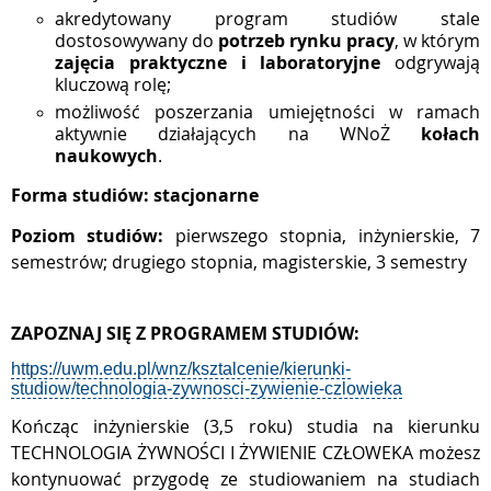
akredytowany program studiów stale
dostosowywany do
potrzeb rynku pracy
, w którym
zajęcia praktyczne i laboratoryjne
odgrywają
kluczową rolę;
możliwość poszerzania umiejętności w ramach
aktywnie działających na WNoŻ
kołach
naukowych
.
Forma studiów: stacjonarne
Poziom studiów:
pierwszego stopnia, inżynierskie, 7
semestrów; drugiego stopnia, magisterskie, 3 semestry
ZAPOZNAJ SIĘ Z PROGRAMEM STUDIÓW:
https://uwm.edu.pl/wnz/ksztalcenie/kierunki-
studiow/technologia-zywnosci-zywienie-czlowieka
Kończąc inżynierskie (3,5 roku) studia na kierunku
TECHNOLOGIA ŻYWNOŚCI I ŻYWIENIE CZŁOWEKA
możesz
kontynuować przygodę ze studiowaniem na studiach