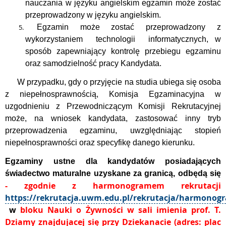
nauczania w języku angielskim egzamin może zostać
przeprowadzony w języku angielskim.
Egzamin może zostać przeprowadzony z
wykorzystaniem technologii informatycznych, w
sposób zapewniający kontrolę przebiegu egzaminu
oraz samodzielność pracy Kandydata.
W przypadku, gdy o przyjęcie na studia ubiega się osoba
z niepełnosprawnością, Komisja Egzaminacyjna w
uzgodnieniu z Przewodniczącym Komisji Rekrutacyjnej
może, na wniosek kandydata, zastosować inny tryb
przeprowadzenia egzaminu, uwzględniając stopień
niepełnosprawności oraz specyfikę danego kierunku.
Egzaminy ustne dla kandydatów posiadających
świadectwo maturalne uzyskane za granicą, odbędą się
-
zgodnie z harmonogramem rekrutacji
https://rekrutacja.uwm.edu.pl/rekrutacja/harmon
w
bloku Nauki o Żywności w sali imienia
prof. T.
Dziamy znajdujacej się przy Dziekanacie (adres: plac