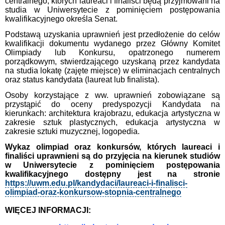
centralnego, których laureaci i finaliści będą przyjmowani na
studia w Uniwersytecie z pominięciem postępowania
kwalifikacyjnego określa Senat.
Podstawą uzyskania uprawnień jest przedłożenie do celów
kwalifikacji dokumentu wydanego przez Główny Komitet
Olimpiady lub Konkursu, opatrzonego numerem
porządkowym, stwierdzającego uzyskaną przez kandydata
na studia lokatę (zajęte miejsce) w eliminacjach centralnych
oraz status kandydata (laureat lub finalista).
Osoby korzystające z ww. uprawnień zobowiązane są
przystąpić do oceny predyspozycji Kandydata na
kierunkach: architektura krajobrazu, edukacja artystyczna w
zakresie sztuk plastycznych, edukacja artystyczna w
zakresie sztuki muzycznej, logopedia.
Wykaz olimpiad oraz konkursów, których laureaci i
finaliści uprawnieni są do przyjęcia na kierunek studiów
w Uniwersytecie z pominięciem postępowania
kwalifikacyjnego dostępny jest na stronie
https://uwm.edu.pl/kandydaci/laureaci-i-finalisci-
olimpiad-oraz-konkursow-stopnia-centralnego
WIĘCEJ INFORMACJI: