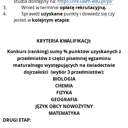
studia dostępny na:
https://irk.uwm.edu.pl/pl/
3.
Wnieś w terminie
opłatę rekrutacyjną.
4.
Sprawdź
uzyskane
punkty i dowiedz się czy
jesteś w
kolejnym etapie
.
KRYTERIA KWALIFIKACJI:
Konkurs (ranking) sumy % punktów uzyskanych z
przedmiotów z części pisemnej egzaminu
maturalnego występujących na świadectwie
dojrzałości
(wybór 3 przedmiotów):
BIOLOGIA
CHEMIA
FIZYKA
GEOGRAFIA
JĘZYK OBCY NOWOŻYTNY
MATEMATYKA
DRUGI ETAP: