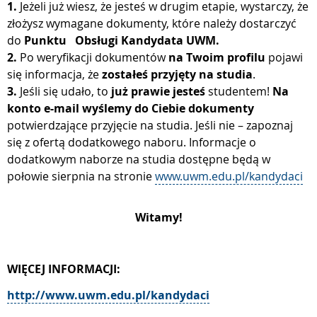
1.
Jeżeli już wiesz, że jesteś w drugim etapie, wystarczy, że
złożysz wymagane dokumenty, które należy dostarczyć
do
Punktu Obsługi Kandydata UWM.
2.
Po weryfikacji dokumentów
na Twoim profilu
pojawi
się informacja, że
zostałeś przyjęty na studia
.
3.
J
eśli się udało, to
już prawie jesteś
studentem!
Na
konto e-mail wyślemy do Ciebie dokumenty
potwierdzające przyjęcie na studia. Jeśli nie – zapoznaj
się z ofertą dodatkowego naboru. Informacje o
dodatkowym naborze na studia dostępne będą w
połowie sierpnia na stronie
www.uwm.edu.pl/kandydaci
Witamy!
WIĘCEJ INFORMACJI:
http://www.uwm.edu.pl/kandydaci