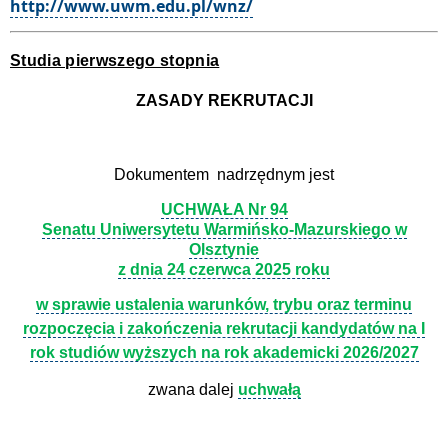
http://www.uwm.edu.pl/wnz/
Studia pierwszego stopnia
ZASADY REKRUTACJI
Dokumentem nadrzędnym jest
UCHWAŁA Nr 94
Senatu Uniwersytetu Warmińsko-Mazurskiego w
Olsztynie
z dnia 24 czerwca 2025 roku
w sprawie ustalenia warunków, trybu oraz terminu
rozpoczęcia i zakończenia rekrutacji kandydatów na I
rok studiów wyższych na rok akademicki 2026/2027
zwana dalej
uchwałą