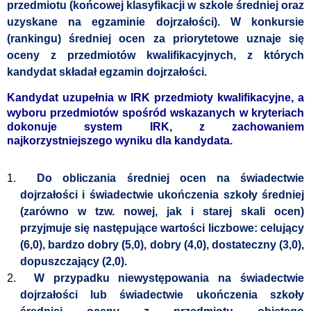
przedmiotu (końcowej klasyfikacji w szkole średniej oraz
uzyskane na egzaminie dojrzałości). W konkursie
(rankingu) średniej ocen za priorytetowe uznaje się
oceny z przedmiotów kwalifikacyjnych, z których
kandydat składał egzamin dojrzałości.
K
andydat uzupełnia w IRK przedmioty kwalifikacyjne, a
wyboru przedmiotów spośród wskazanych w kryteriach
dokonuje system IRK
, z zachowaniem
najkorzystniejszego wyniku dla kandydata.
1.
Do obliczania średniej ocen na świadectwie
dojrzałości i świadectwie ukończenia szkoły średniej
(zarówno w tzw. nowej, jak i starej skali ocen)
przyjmuje się następujące wartości liczbowe: celujący
(6,0), bardzo dobry (5,0), dobry (4,0), dostateczny (3,0),
dopuszczający (2,0).
2.
W przypadku niewystępowania na świadectwie
dojrzałości lub świadectwie ukończenia szkoły