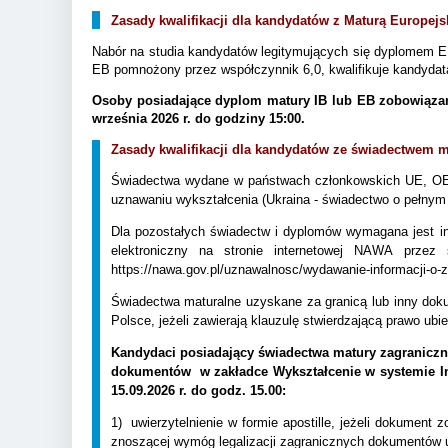
Zasady kwalifikacji dla kandydatów z Maturą Europejs
Nabór na studia kandydatów legitymujących się dyplomem EB
EB pomnożony przez współczynnik 6,0, kwalifikuje kandydata
Osoby posiadające dyplom matury IB lub EB zobowiązane
września 2026 r. do godziny 15:00.
Zasady kwalifikacji dla kandydatów ze świadectwem
Świadectwa wydane w państwach członkowskich UE, OE
uznawaniu wykształcenia (Ukraina - świadectwo o pełnym
Dla pozostałych świadectw i dyplomów wymagana jest inf
elektroniczny na stronie internetowej NAWA przez
https://nawa.gov.pl/uznawalnosc/wydawanie-informacji-o
Świadectwa maturalne uzyskane za granicą lub inny dok
Polsce, jeżeli zawierają klauzulę stwierdzającą prawo ubi
Kandydaci posiadający świadectwa matury zagraniczn
dokumentów w zakładce Wykształcenie w systemie Int
15.09.2026 r. do godz. 15.00:
1) uwierzytelnienie w formie apostille, jeżeli dokument 
znoszącej wymóg legalizacji zagranicznych dokumentów ur