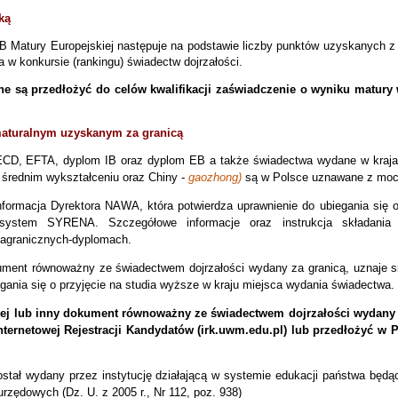
ką
 Matury Europejskiej następuje na podstawie liczby punktów uzyskanych z
 w konkursie (rankingu) świadectw dojrzałości.
 są przedłożyć do celów kwalifikacji zaświadczenie o wyniku matury
 maturalnym uzyskanym
za granicą
CD, EFTA, dyplom IB oraz dyplom EB a także świadectwa wydane w kraja
 średnim wykształceniu oraz Chiny -
gaozhong)
są w Polsce uznawane z moc
ormacja Dyrektora NAWA, która potwierdza uprawnienie do ubiegania się o 
 system SYRENA. Szczegółowe informacje oraz instrukcja składania
-zagranicznych-dyplomach.
ument równoważny ze świadectwem dojrzałości wydany za granicą, uznaje s
egania się o przyjęcie na studia wyższe w kraju miejsca wydania świadectwa.
ej lub inny dokument równoważny ze świadectwem dojrzałości wydany 
ernetowej Rejestracji Kandydatów (irk.uwm.edu.pl) lub przedłożyć w P
został wydany przez instytucję działającą w systemie edukacji państwa będą
zędowych (Dz. U. z 2005 r., Nr 112, poz. 938)