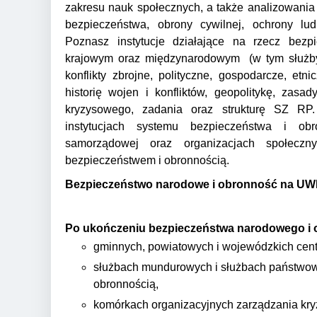
zakresu nauk społecznych, a także analizowania
bezpieczeństwa, obrony cywilnej, ochrony lu
Poznasz instytucje działające na rzecz bezp
krajowym oraz międzynarodowym (w tym służby i
konflikty zbrojne, polityczne, gospodarcze, etni
historię wojen i konfliktów, geopolitykę, zas
kryzysowego, zadania oraz strukturę SZ R
instytucjach systemu bezpieczeństwa i obro
samorządowej oraz organizacjach społecz
bezpieczeństwem i obronnością.
Bezpieczeństwo narodowe i obronność na UWM 
Po ukończeniu bezpieczeństwa narodowego i 
gminnych, powiatowych i wojewódzkich cen
służbach mundurowych i służbach państwo
obronnością,
komórkach organizacyjnych zarządzania kr