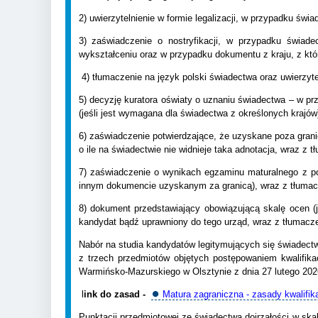
2) uwierzytelnienie w formie legalizacji, w przypadku świ
3) zaświadczenie o nostryfikacji, w przypadku świa
wykształceniu oraz w przypadku dokumentu z kraju, z któ
4) tłumaczenie na język polski świadectwa oraz uwierzyte
5) decyzję kuratora oświaty o uznaniu świadectwa – w p
(jeśli jest wymagana dla świadectwa z określonych krajów
6) zaświadczenie potwierdzające, że uzyskane poza grani
o ile na świadectwie nie widnieje taka adnotacja, wraz z
7) zaświadczenie o wynikach egzaminu maturalnego z p
innym dokumencie uzyskanym za granicą), wraz z tłumacz
8) dokument przedstawiający obowiązującą skalę ocen (
kandydat bądź uprawniony do tego urząd, wraz z tłumac
Nabór na studia kandydatów legitymujących się świadect
z trzech przedmiotów objętych postępowaniem kwalifik
Warmińsko-Mazurskiego w Olsztynie z dnia 27 lutego 202
l
ink do zasad -
⏺️
Matura zagraniczna - zasady kwalifika
Punktacji przedmiotowej ze świadectwa dojrzałości w sk