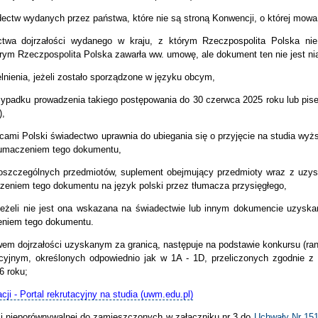
adectw wydanych przez państwa, które nie są stroną Konwencji, o której mowa 
dectwa dojrzałości wydanego w kraju, z którym Rzeczpospolita Polsk
rym Rzeczpospolita Polska zawarła ww. umowę, ale dokument ten nie jest nią
lnienia, jeżeli zostało sporządzone w języku obcym,
rzypadku prowadzenia takiego postępowania do 30 czerwca 2025 roku lub p
),
cami Polski świadectwo uprawnia do ubiegania się o przyjęcie na studia wyż
 tłumaczeniem tego dokumentu,
oszczególnych przedmiotów, suplement obejmujący przedmioty wraz z uzysk
eniem tego dokumentu na język polski przez tłumacza przysięgłego,
jeżeli nie jest ona wskazana na świadectwie lub innym dokumencie uzyskan
zeniem tego dokumentu.
wem dojrzałości uzyskanym za granicą, następuje na podstawie konkursu (ra
acyjnym, określonych odpowiednio jak w 1A - 1D, przeliczonych zgodnie z
6 roku;
cji - Portal rekrutacyjny na studia (uwm.edu.pl)
ali nieporównywalnej do zamieszczonych w załączniku nr 3 do
Uchwały Nr 15