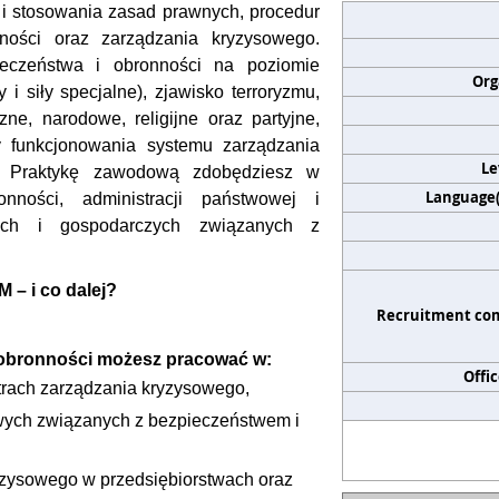
 i stosowania zasad prawnych, procedur
dności oraz zarządzania kryzysowego.
ieczeństwa i obronności na poziomie
Org
 siły specjalne), zjawisko terroryzmu,
czne, narodowe, religijne oraz partyjne,
ady funkcjonowania systemu zarządzania
Le
P. Praktykę zawodową zdobędziesz w
Language(s
nności, administracji państwowej i
nych i gospodarczych związanych z
– i co dalej?
Recruitment co
obronności możesz pracować w:
Offi
trach zarządzania kryzysowego,
wych związanych z bezpieczeństwem i
yzysowego w przedsiębiorstwach oraz