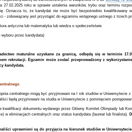
 27.02.2025 roku w sprawie ustalenia warunków, trybu oraz terminu rozpoc
ię. Oznacza to, że kandydat nie może być bezpośrednio kwalifikowany w k
ści - zobowiązany jest przystąpić do egzaminu wstępnego ustnego z trzech
i kultura antyczna lub matematyka lub wiedza o społeczeństwie
o wyboru przez kandydata)
dectwo maturalne uzyskane za granicą, odbędą się w terminie 17.09
em rekrutacji. Egzamin może zostać przeprowadzony z wykorzystanie
cy kandydata.
centralnego
stopnia centralnego mogą być przyjmowani na I rok studiów w Uniwersytecie 
inaliści będą przyjmowani na studia w Uniwersytecie z pominięciem postępowan
ów kwalifikacji dokumentu wydanego przez Główny Komitet Olimpiady lub K
) w eliminacjach centralnych oraz status kandydata (laureat lub finalista).
D
inaliści uprawnieni są do przyjęcia na kierunek studiów w Uniwersytec