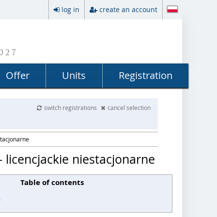
log in
create an account
027
Offer
Units
Registration
switch registrations
cancel selection
stacjonarne
licencjackie niestacjonarne
Table of contents
a