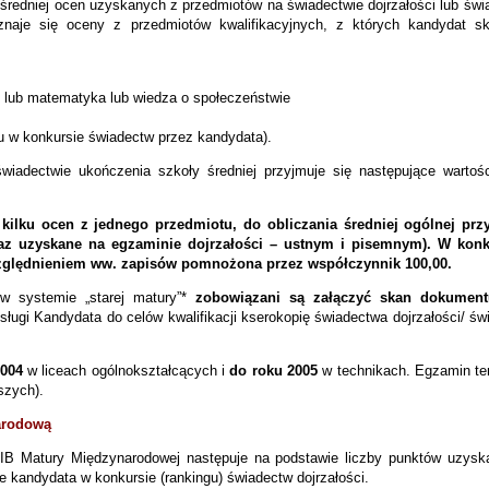
średniej ocen uzyskanych z przedmiotów na świadectwie dojrzałości lub świad
znaje się oceny z przedmiotów kwalifikacyjnych, z których kandydat sk
ński lub matematyka lub wiedza o społeczeństwie
u w konkursie świadectw przez kandydata).
wiadectwie ukończenia szkoły średniej przyjmuje się następujące wartości
ilku ocen z jednego przedmiotu, do obliczania średniej ogólnej prz
raz uzyskane na egzaminie dojrzałości – ustnym i pisemnym). W konk
względnieniem ww. zapisów pomnożona przez współczynnik 100,00.
w systemie „starej matury”*
zobowiązani są załączyć skan dokumentu 
ługi Kandydata do celów kwalifikacji kserokopię świadectwa dojrzałości/ świ
2004
w liceach ogólnokształcących i
do roku 2005
w technikach. Egzamin ten
szych).
narodową
IB Matury Międzynarodowej następuje na podstawie liczby punktów uzysk
e kandydata w konkursie (rankingu) świadectw dojrzałości.