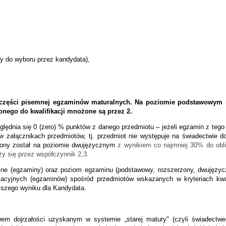
y do wyboru przez kandydata),
z części pisemnej egzaminów maturalnych. Na poziomie podstawowym i
zonego do kwalifikacji mnożone są przez 2.
lędnia się 0 (zero) % punktów z danego przedmiotu – jeżeli egzamin z tego
 załącznikach przedmiotów, tj. przedmiot nie występuje na świadectwie do
ożony został na poziomie dwujęzycznym
z wynikiem co najmniej 30% do obl
 się przez współczynnik 2,3.
yjne (egzaminy) oraz poziom egzaminu (podstawowy, rozszerzony, dwujęz
ikacyjnych (egzaminów) spośród przedmiotów wskazanych w kryteriach kwal
jszego wyniku dla Kandydata.
wem dojrzałości uzyskanym w systemie „starej matury" (czyli świadec