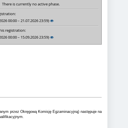
There is currently no active phase.
istration:
2026 00:00 – 21.07.2026 23:59)
is registration:
2026 00:00 – 15.09.2026 23:59)
ydanym przez Okręgową Komisję Egzaminacyjną) następuje na
alifikacyjnym.