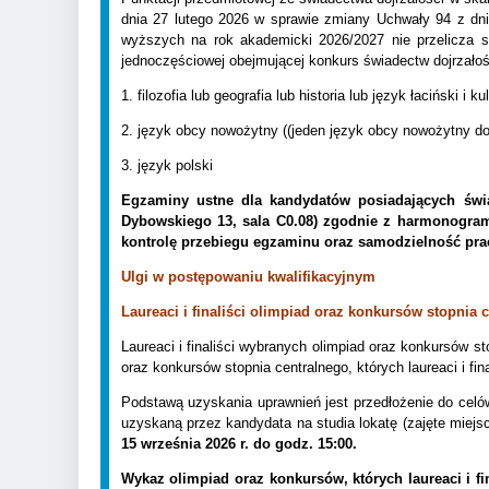
dnia 27 lutego 2026 w sprawie zmiany Uchwały 94 z dnia
wyższych na rok akademicki 2026/2027 nie przelicza s
jednoczęściowej obejmującej konkurs świadectw dojrzało
1. filozofia lub geografia lub historia lub język łaciński 
2. język obcy nowożytny (
(jeden język obcy nowożytny d
3. język polski
Egzaminy ustne dla kandydatów posiadających świa
Dybowskiego 13, sala C0.08) zgodnie z harmonogram
kontrolę przebiegu egzaminu oraz samodzielność pra
Ulgi w postępowaniu kwalifikacyjnym
Laureaci i finaliści olimpiad oraz konkursów stopnia 
Laureaci i finaliści wybranych olimpiad oraz konkursów 
oraz konkursów stopnia centralnego, których laureaci i f
Podstawą uzyskania uprawnień jest przedłożenie do cel
uzyskaną przez kandydata na studia lokatę (zajęte miejsce
15 września 2026 r. do godz. 15:00.
Wykaz olimpiad oraz konkursów, których laureaci i f