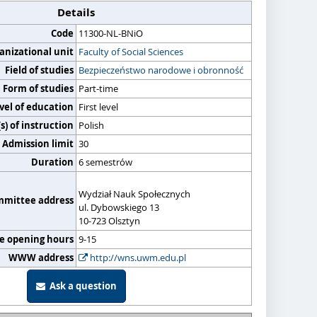
Details
Code
11300-NL-BNiO
anizational unit
Faculty of Social Sciences
Field of studies
Bezpieczeństwo narodowe i obronność
Form of studies
Part-time
vel of education
First level
) of instruction
Polish
Admission limit
30
Duration
6 semestrów
Wydział Nauk Społecznych
mmittee address
ul. Dybowskiego 13
10-723 Olsztyn
ce opening hours
9-15
WWW address
http://wns.uwm.edu.pl
Ask a question