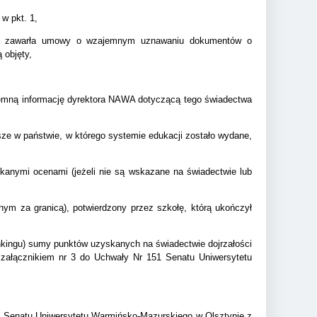
w pkt. 1,
a nie zawarła umowy o wzajemnym uznawaniu dokumentów o
 objęty,
isemną informację dyrektora NAWA dotyczącą tego świadectwa
sze w państwie, w którego systemie edukacji zostało wydane,
anymi ocenami (jeżeli nie są wskazane na świadectwie lub
ym za granicą), potwierdzony przez szkołę, którą ukończył
nkingu) sumy punktów uzyskanych na świadectwie dojrzałości
 załącznikiem nr 3 do Uchwały Nr 151 Senatu Uniwersytetu
1
Senatu Uniwersytetu Warmińsko-Mazurskiego w Olsztynie z