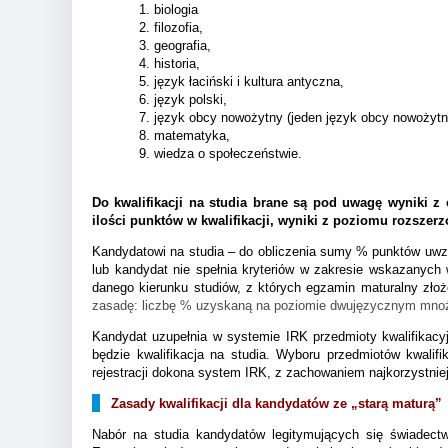
1. biologia
2. filozofia,
3. geografia,
4. historia,
5. język łaciński i kultura antyczna,
6. język polski,
7. język obcy nowożytny (jeden język obcy nowożytn
8. matematyka,
9. wiedza o społeczeństwie.
Do kwalifikacji na studia brane są pod uwagę wyniki 
ilości punktów w kwalifikacji, wyniki z poziomu rozszer
Kandydatowi na studia – do obliczenia sumy % punktów uwzg
lub kandydat nie spełnia kryteriów w zakresie wskazanych w
danego kierunku studiów, z których egzamin maturalny zł
zasadę: liczbę % uzyskaną na poziomie dwujęzycznym mnoży
Kandydat uzupełnia w systemie IRK przedmioty kwalifikac
będzie kwalifikacja na studia. Wyboru przedmiotów kwalif
rejestracji dokona system IRK, z zachowaniem najkorzystnie
Zasady kwalifikacji dla kandydatów ze „starą maturą”
Nabór na studia kandydatów legitymujących się świadect