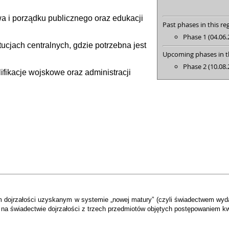
wa i porządku publicznego oraz edukacji
Past phases in this reg
Phase 1 (04.06.
tucjach centralnych, gdzie potrzebna jest
Upcoming phases in th
Phase 2 (10.08.
ifikacje wojskowe oraz administracji
m dojrzałości uzyskanym w systemie „nowej matury” (czyli świadectwem w
a świadectwie dojrzałości z trzech przedmiotów objętych postępowaniem kw