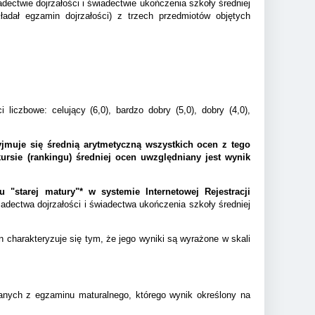
ectwie dojrzałości i świadectwie ukończenia szkoły średniej
ładał egzamin dojrzałości) z trzech przedmiotów objętych
 liczbowe: celujący (6,0), bardzo dobry (5,0), dobry (4,0),
yjmuje się średnią arytmetyczną wszystkich ocen z tego
ursie (rankingu) średniej ocen uwzględniany jest wynik
"starej matury"* w systemie Internetowej Rejestracji
adectwa dojrzałości i świadectwa ukończenia szkoły średniej
 charakteryzuje się tym, że jego wyniki są wyrażone w skali
anych z egzaminu maturalnego, którego wynik określony na