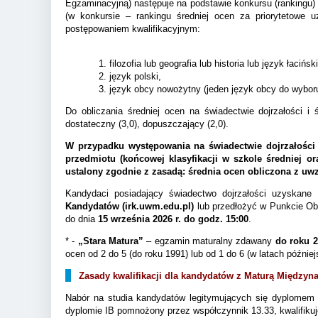
Egzaminacyjną) następuje na podstawie konkursu (rankingu) 
(w konkursie – rankingu średniej ocen za priorytetowe u
postępowaniem kwalifikacyjnym:
1. filozofia lub geografia lub historia lub język łaci
2. język polski,
3. język obcy nowożytny (jeden język obcy do wybor
Do obliczania średniej ocen na świadectwie dojrzałości i ś
dostateczny (3,0), dopuszczający (2,0).
W przypadku występowania na świadectwie dojrzałości k
przedmiotu (końcowej klasyfikacji w szkole średniej o
ustalony zgodnie z zasadą: średnia ocen obliczona z u
Kandydaci posiadający świadectwo dojrzałości uzyskane 
Kandydatów (irk.uwm.edu.pl)
lub przedłożyć w Punkcie Obs
do dnia
15 września 2026 r. do godz. 15:00
.
* -
„Stara Matura”
– egzamin maturalny zdawany
do roku 
ocen od 2 do 5 (do roku 1991) lub od 1 do 6 (w latach później
Zasady kwalifikacji dla kandydatów z Maturą Między
Nabór na studia kandydatów legitymujących się dyplomem 
dyplomie IB pomnożony przez współczynnik 13.33, kwalifikuj