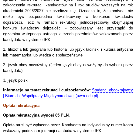
zakończenia rekrutacji kandydatów na I rok studiów wyższych na rok
akademicki 2026/2027 nie przelicza się. Oznacza to, że kandydat nie
może być bezpośrednio kwalifikowany w konkursie świadectw
dojrzałości, lecz w ramach rekrutacji jednoczęściowej obejmującej
konkurs świadectw dojrzałości - zobowiązany jest przystąpić do
egzaminu wstępnego ustnego z trzech przedmiotów wskazanych przez
kandydata w systemie IRK :
1.
filozofia lub
geografia lub h
istoria lub język łaciński i kultura antyczna
lub matematyka lub wiedza o społeczeństwie
2. język obcy nowożytny (
(jeden język obcy nowożytny do wyboru przez
kandydata)
3. język polski
Informacje na temat rekrutacji cudzoziemców:
Studenci obcokrajowcy
| Biuro ds. Współpracy Międzynarodowej (uwm.edu.pl)
Opłata rekrutacyjna
Opłata rekrutacyjna wynosi 85 PLN.
Opłata musi być wpłacona przez Kandydata na indywidualny numer konta
wskazany podczas rejestracji na studia w systemie IRK.