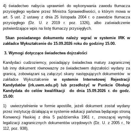
4) świadectwo nabycia uprawnień do wykonywania zawodu tłumacza
przysięgłego wydane przez Ministra Sprawiedliwości, o którym mowa w
art. 5 ust. 2 ustawy z dnia 25 listopada 2004 r. o zawodzie tłumacza
przysięgłego (Dz. U. z 2019 r. poz. 1326), albo zaświadczenie
potwierdzające wpis na listę tłumaczy przysięgłych.
Skan posiadanego dokumentu należy wgrać w systemie IRK w
zakładce Wykształcenie do 15.09.2026 roku do godziny 15.00.
3.
Wymogi dotyczące świadectwa dojrzałości
Kandydaci cudzoziemcy, posiadający świadectwa matury zagranicznej
lub inny dokument równowazny ze świadectwem dojrzałości wydany za
granicą, zobowiązani są załączyć skany następujących dokumentów w
zakładce Wykształcenie
w systemie Internetowej Rejestracji
Kandydatów (irk.uwm.edu.pl) lub przedłożyć w Punkcie Obsługi
Kandydata do celów kwalifikacji do dnia 15.09.2026 r. do godz.
15.00:
1) uwierzytelnienie w formie apostille, jeżeli dokument został wydany
przez instytucję działającą w systemie edukacji państwa będącego stroną
Konwencji Haskiej z dnia 5 października 1961 r., znoszącej wymóg
legalizacji zagranicznych dokumentów urzędowych (Dz. U. z 2005 r., Nr
112, poz. 938),