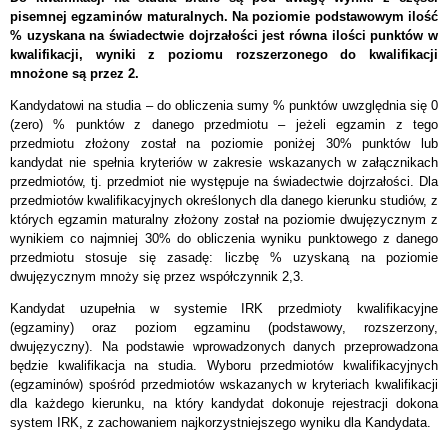
pisemnej egzaminów maturalnych. Na poziomie podstawowym ilość
% uzyskana na świadectwie dojrzałości jest równa ilości punktów w
kwalifikacji, wyniki z poziomu rozszerzonego do kwalifikacji
mnożone są przez 2.
Kandydatowi na studia – do obliczenia sumy % punktów uwzględnia się 0
(zero) % punktów z danego przedmiotu – jeżeli egzamin z tego
przedmiotu złożony został na poziomie poniżej 30% punktów lub
kandydat nie spełnia kryteriów w zakresie wskazanych w załącznikach
przedmiotów, tj. przedmiot nie występuje na świadectwie dojrzałości. Dla
przedmiotów kwalifikacyjnych określonych dla danego kierunku studiów, z
których egzamin maturalny złożony został na poziomie dwujęzycznym z
wynikiem co najmniej 30% do obliczenia wyniku punktowego z danego
przedmiotu stosuje się zasadę: liczbę % uzyskaną na poziomie
dwujęzycznym mnoży się przez współczynnik 2,3.
Kandydat uzupełnia w systemie IRK przedmioty kwalifikacyjne
(egzaminy) oraz poziom egzaminu (podstawowy, rozszerzony,
dwujęzyczny). Na podstawie wprowadzonych danych przeprowadzona
będzie kwalifikacja na studia. Wyboru przedmiotów kwalifikacyjnych
(egzaminów) spośród przedmiotów wskazanych w kryteriach kwalifikacji
dla każdego kierunku, na który kandydat dokonuje rejestracji dokona
system IRK, z zachowaniem najkorzystniejszego wyniku dla Kandydata.