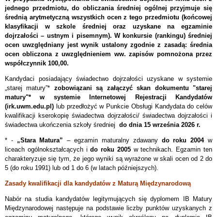
jednego przedmiotu, do obliczania średniej ogólnej przyjmuje się
średnią arytmetyczną wszystkich ocen z tego przedmiotu (końcowej
klasyfikacji w szkole średniej oraz uzyskane na egzaminie
dojrzałości – ustnym i pisemnym). W konkursie (rankingu) średniej
ocen uwzględniany jest wynik ustalony zgodnie z zasadą: średnia
ocen obliczona z uwzględnieniem ww. zapisów pomnożona przez
współczynnik 100,00.
Kandydaci posiadający świadectwo dojrzałości uzyskane w systemie
„starej matury”*
zobowiązani są załączyć skan dokumentu "starej
matury"* w systemie Internetowej Rejestracji Kandydatów
(irk.uwm.edu.pl)
lub przedłożyć w Punkcie Obsługi Kandydata do celów
kwalifikacji kserokopię świadectwa dojrzałości/ świadectwa dojrzałości i
świadectwa ukończenia szkoły średniej
do dnia
15 września 2026 r
.
* -
„Stara Matura”
– egzamin maturalny zdawany
do roku 2004
w
liceach ogólnokształcących i
do roku 2005
w technikach. Egzamin ten
charakteryzuje się tym, że jego wyniki są wyrażone w skali ocen od 2 do
5 (do roku 1991) lub od 1 do 6 (w latach późniejszych).
Zasady kwalifikacji dla kandydatów z Maturą Międzynarodową
Nabór na studia kandydatów legitymujących się dyplomem IB Matury
Międzynarodowej następuje na podstawie liczby punktów uzyskanych z