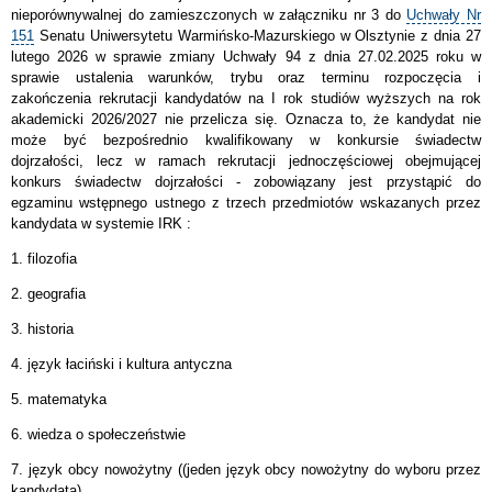
nieporównywalnej do zamieszczonych w załączniku nr 3 do
Uchwały Nr
151
Senatu Uniwersytetu Warmińsko-Mazurskiego w Olsztynie z dnia 27
lutego 2026 w sprawie zmiany Uchwały 94 z dnia 27.02.2025 roku w
sprawie ustalenia warunków, trybu oraz terminu rozpoczęcia i
zakończenia rekrutacji kandydatów na I rok studiów wyższych na rok
akademicki 2026/2027 nie przelicza się. Oznacza to, że kandydat nie
może być bezpośrednio kwalifikowany w konkursie świadectw
dojrzałości, lecz w ramach rekrutacji jednoczęściowej obejmującej
konkurs świadectw dojrzałości - zobowiązany jest przystąpić do
egzaminu wstępnego ustnego z trzech przedmiotów wskazanych przez
kandydata w systemie IRK :
1.
filozofia
2. geografia
3. h
istoria
4. język łaciński i kultura antyczna
5. matematyka
6. wiedza o społeczeństwie
7. język obcy nowożytny (
(jeden język obcy nowożytny do wyboru przez
kandydata)