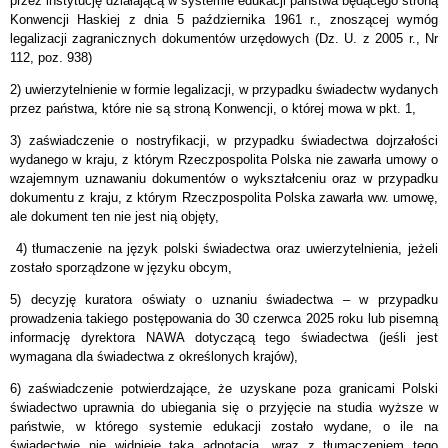
przez instytucję działającą w systemie edukacji państwa będącego stroną
Konwencji Haskiej z dnia 5 października 1961 r., znoszącej wymóg
legalizacji zagranicznych dokumentów urzędowych (Dz. U. z 2005 r., Nr
112, poz. 938)
2) uwierzytelnienie w formie legalizacji, w przypadku świadectw wydanych
przez państwa, które nie są stroną Konwencji, o której mowa w pkt. 1,
3) zaświadczenie o nostryfikacji, w przypadku świadectwa dojrzałości
wydanego w kraju, z którym Rzeczpospolita Polska nie zawarła umowy o
wzajemnym uznawaniu dokumentów o wykształceniu oraz w przypadku
dokumentu z kraju, z którym Rzeczpospolita Polska zawarła ww. umowę,
ale dokument ten nie jest nią objęty,
4) tłumaczenie na język polski świadectwa oraz uwierzytelnienia, jeżeli
zostało sporządzone w języku obcym,
5) decyzję kuratora oświaty o uznaniu świadectwa – w przypadku
prowadzenia takiego postępowania do 30 czerwca 2025 roku lub pisemną
informację dyrektora NAWA dotyczącą tego świadectwa (jeśli jest
wymagana dla świadectwa z określonych krajów),
6) zaświadczenie potwierdzające, że uzyskane poza granicami Polski
świadectwo uprawnia do ubiegania się o przyjęcie na studia wyższe w
państwie, w którego systemie edukacji zostało wydane, o ile na
świadectwie nie widnieje taka adnotacja, wraz z tłumaczeniem tego