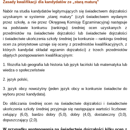
Zasady kwalifikacji dla kandydatów ze „starą maturą”
Nabór na studia kandydatów legitymujących się świadectwem dojrzałości
uzyskanym w systemie „starej matury" (czyli świadectwem wydanym
przez szkołę, a nie przez Okręgową Komisję Egzaminacyjną) następuje
na podstawie konkursu (rankingu) średniej ocen uzyskanych z
przedmiotów na świadectwie dojrzałości lub świadectwie dojrzałości
i świadectwie ukończenia szkoły średniej (w konkursie – rankingu średniej
ocen za priorytetowe uznaje się oceny z przedmiotów kwalifikacyjnych, z
których kandydat składał egzamin dojrzałości) z trzech przedmiotów
objętych postępowaniem kwalifikacyjnym:
1. filozofia lub geografia lub historia lub język łaciński lub matematyka lub
wiedza o społeczeństwie
2. język polski,
3. język obcy nowożytny (jeden język obcy w konkursie świadectw do
wyboru przez kandydata).
Do obliczania średniej ocen na świadectwie dojrzałości i świadectwie
ukończenia szkoły średniej przyjmuje się następujące wartości liczbowe:
celujący (6,0), bardzo dobry (5,0), dobry (4,0), dostateczny (3,0),
dopuszczający (2,0).
W przypadku występowania na świadectwie dojrzałości kilku ocen z