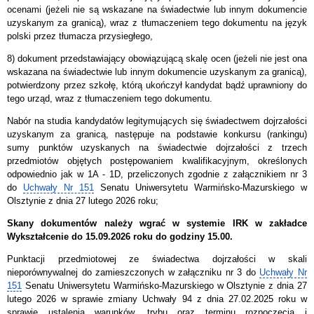
ocenami (jeżeli nie są wskazane na świadectwie lub innym dokumencie
uzyskanym za granicą), wraz z tłumaczeniem tego dokumentu na język
polski przez tłumacza przysiegłego,
8) dokument przedstawiający obowiązującą skalę ocen (jeżeli nie jest ona
wskazana na świadectwie lub innym dokumencie uzyskanym za granicą),
potwierdzony przez szkołę, którą ukończył kandydat bądź uprawniony do
tego urząd, wraz z tłumaczeniem tego dokumentu.
Nabór na studia kandydatów legitymujących się świadectwem dojrzałości
uzyskanym za granicą, następuje na podstawie konkursu (rankingu)
sumy punktów uzyskanych na świadectwie dojrzałości z trzech
przedmiotów objętych postępowaniem kwalifikacyjnym, określonych
odpowiednio jak w 1A - 1D, przeliczonych zgodnie z załącznikiem nr 3
do
Uchwały Nr 151
Senatu Uniwersytetu Warmińsko-Mazurskiego w
Olsztynie z dnia 27 lutego 2026 roku;
Skany dokumentów należy wgrać w systemie IRK w zakładce
Wykształcenie do 15.09.2026 roku do godziny 15.00.
Punktacji przedmiotowej ze świadectwa dojrzałości w skali
nieporównywalnej do zamieszczonych w załączniku nr 3 do
Uchwały Nr
151
Senatu Uniwersytetu Warmińsko-Mazurskiego w Olsztynie z dnia 27
lutego 2026 w sprawie zmiany Uchwały 94 z dnia 27.02.2025 roku w
sprawie ustalenia warunków, trybu oraz terminu rozpoczęcia i