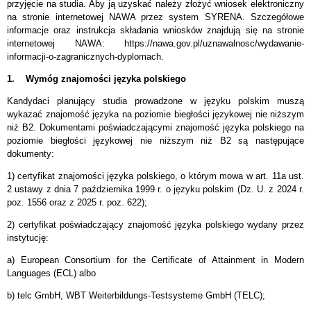
przyjęcie na studia. ­Aby ją uzyskać należy złożyć wniosek elektroniczny
na stronie internetowej NAWA przez system SYRENA. Szczegółowe
informacje oraz instrukcja składania wniosków znajdują się na stronie
internetowej NAWA: https://nawa.gov.pl/uznawalnosc/wydawanie-
informacji-o-zagranicznych-dyplomach.
1. Wymóg znajomości języka polskiego
Kandydaci planujący studia prowadzone w języku polskim muszą
wykazać znajomość języka na poziomie biegłości językowej nie niższym
niż B2. Dokumentami poświadczającymi znajomość języka polskiego na
poziomie biegłości językowej nie niższym niż B2 są następujące
dokumenty:
1) certyfikat znajomości języka polskiego, o którym mowa w art. 11a ust.
2 ustawy z dnia 7 października 1999 r. o języku polskim (Dz. U. z 2024 r.
poz. 1556 oraz z 2025 r. poz. 622);
2) certyfikat poświadczający znajomość języka polskiego wydany przez
instytucję:
a) European Consortium for the Certificate of Attainment in Modern
Languages (ECL) albo
b) telc GmbH, WBT Weiterbildungs-Testsysteme GmbH (TELC);