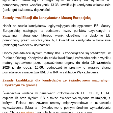
egzaminu maturalnego, którego wynik określony na dyplomie IB
pomnożony przez współczynnik 13.33, kwalifikuje kandydata w konkursie
(rankingu) świadectw dojrzałości.
Zasady kwalifikacji dla kandydatów z Maturą Europejską
Nabór na studia kandydatów legitymujących się dyplomem EB Matury
Europejskiej następuje na podstawie liczby punktów uzyskanych z
egzaminu maturalnego, którego wynik określony na dyplomie EB
pomnożony przez współczynnik 6,0, kwalifikuje kandydata w konkursie
(rankingu) świadectw dojrzałości.
Osoby posiadające dyplom matury IB/EB zobowiązane są przedłożyć w
Punkcie Obsługi Kandydata do celów kwalifikacji zaświadczenie o wyniku
matury wystawione przez upoważnione organy
do dnia 15 września
2026 r. do godz. 15:00
.
Jednocześnie
prosimy o wgranie skanu
posiadanego świadectwa IB/EB
w IRK w zakładce Wykształcenie
.
Zasady kwalifikacji dla kandydatów ze świadectwem maturalnym
uzyskanym za granicą
Świadectwa wydane w państwach członkowskich UE, OECD, EFTA,
dyplom IB oraz dyplom EB a także świadectwa wydane w krajach, z
którymi Polska ma zawarte umowy międzynarodowe o uznawaniu
wykształcenia (Ukraina - świadectwo o pełnym średnim wykształceniu
oraz Chiny -
gaozhong)
są w Polsce uznawane z mocy prawa.