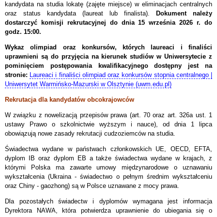
kandydata na studia lokatę (zajęte miejsce) w eliminacjach centralnych
oraz status kandydata (laureat lub finalista).
Dokument należy
dostarczyć komisji rekrutacyjnej do dnia 15 września 2026 r. do
godz. 15:00.
Wykaz olimpiad oraz konkursów, których laureaci i finaliści
uprawnieni są do przyjęcia na kierunek studiów w Uniwersytecie z
pominięciem postępowania kwalifikacyjnego dostępny jest na
stronie:
Laureaci i finaliści olimpiad oraz konkursów stopnia centralnego |
Uniwersytet Warmińsko-Mazurski w Olsztynie (uwm.edu.pl)
Rekrutacja dla kandydatów obcokrajowców
W związku z nowelizacją przepisów prawa (art. 70 oraz art. 326a ust. 1
ustawy Prawo o szkolnictwie wyższym i nauce), od dnia 1 lipca
obowiązują nowe zasady rekrutacji cudzoziemców na studia.
Świadectwa wydane w państwach członkowskich UE, OECD, EFTA,
dyplom IB oraz dyplom EB a także świadectwa wydane w krajach, z
którymi Polska ma zawarte umowy międzynarodowe o uznawaniu
wykształcenia (Ukraina - świadectwo o pełnym średnim wykształceniu
oraz Chiny - gaozhong) są w Polsce uznawane z mocy prawa.
Dla pozostałych świadectw i dyplomów wymagana jest informacja
Dyrektora NAWA, która potwierdza uprawnienie do ubiegania się o