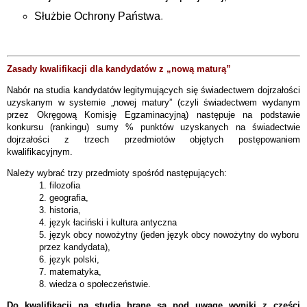
Służbie Ochrony Państwa
.
Zasady kwalifikacji dla kandydatów z „nową maturą”
Nabór na studia kandydatów legitymujących się świadectwem dojrzałości
uzyskanym w systemie „nowej matury” (czyli świadectwem wydanym
przez Okręgową Komisję Egzaminacyjną) następuje na podstawie
konkursu (rankingu) sumy % punktów uzyskanych na świadectwie
dojrzałości z trzech przedmiotów objętych postępowaniem
kwalifikacyjnym.
Należy wybrać trzy przedmioty spośród następujących:
1. filozofia
2. geografia,
3. historia,
4. język łaciński i kultura antyczna
5. język obcy nowożytny (jeden język obcy nowożytny do wyboru
przez kandydata),
6. język polski,
7. matematyka,
8. wiedza o społeczeństwie.
Do kwalifikacji na studia brane są pod uwagę wyniki z części