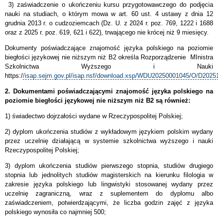
3) zaświadczenie o ukończeniu kursu przygotowawczego do podjęcia
nauki na studiach, o którym mowa w art. 60 ust. 4 ustawy z dnia 12
grudnia 2013 r. o cudzoziemcach (Dz. U. z 2024 r. poz. 769, 1222 i 1688
oraz z 2025 r. poz. 619, 621 i 622), trwającego nie krócej niż 9 miesięcy.
Dokumenty poświadczające znajomość języka polskiego na poziomie
biegłości językowej nie niższym niż B2 określa Rozporządzenie MInistra
Szkolnictwa Wyższego i Nauki
https:/
/isap.sejm.gov.pl/isap.nsf/download.xsp/WDU20250001045/O/D2025
2. Dokumentami poświadczającymi znajomość języka polskiego na
poziomie biegłości językowej nie niższym niż B2 są również:
1) świadectwo dojrzałości wydane w Rzeczypospolitej Polskiej;
2) dyplom ukończenia studiów z wykładowym językiem polskim wydany
przez uczelnię działającą w systemie szkolnictwa wyższego i nauki
Rzeczypospolitej Polskiej;
3) dyplom ukończenia studiów pierwszego stopnia, studiów drugiego
stopnia lub jednolitych studiów magisterskich na kierunku filologia w
zakresie języka polskiego lub lingwistyki stosowanej wydany przez
uczelnię zagraniczną, wraz z suplementem do dyplomu albo
zaświadczeniem, potwierdzającymi, że liczba godzin zajęć z języka
polskiego wynosiła co najmniej 500;