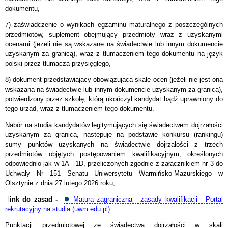
dokumentu,
7) zaświadczenie o wynikach egzaminu maturalnego z poszczególnych
przedmiotów, suplement obejmujący przedmioty wraz z uzyskanymi
ocenami (jeżeli nie są wskazane na świadectwie lub innym dokumencie
uzyskanym za granicą), wraz z tłumaczeniem tego dokumentu na język
polski przez tłumacza przysięgłego,
8) dokument przedstawiający obowiązującą skalę ocen (jeżeli nie jest ona
wskazana na świadectwie lub innym dokumencie uzyskanym za granicą),
potwierdzony przez szkołę, którą ukończył kandydat bądź uprawniony do
tego urząd, wraz z tłumaczeniem tego dokumentu.
Nabór na studia kandydatów legitymujących się świadectwem dojrzałości
uzyskanym za granicą, następuje na podstawie konkursu (rankingu)
sumy punktów uzyskanych na świadectwie dojrzałości z trzech
przedmiotów objętych postępowaniem kwalifikacyjnym, określonych
odpowiednio jak w 1A - 1D, przeliczonych zgodnie z załącznikiem nr 3 do
Uchwały Nr 151 Senatu Uniwersytetu Warmińsko-Mazurskiego w
Olsztynie z dnia 27 lutego 2026 roku;
l
ink do zasad -
⏺️
Matura zagraniczna - zasady kwalifikacji - Portal
rekrutacyjny na studia (uwm.edu.pl)
Punktacji przedmiotowej ze świadectwa dojrzałości w skali