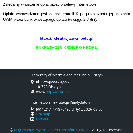
Zalecamy wnoszenie opłat przez przelewy internetowe.
Opłata wprowadzana jest do systemu IRK po przekazaniu jej na konto
UWM przez bank wnoszącego opłatę (w ciągu 2-3 dni).
https://rekrutacja.uwm.edu.pl
REKRUTACJA KROK PO KROKU
University of Warmia and Mazury in Olsztyn
ul. Oczapowskiego 2
10-723 Olsztyn
www:
https://uwm.edu.pl
Internetowa Rekrutacja Kandydatów
IRK 1.21.1 (7187d43c-dirty) :: 2026-05-07
site map
contact
Międzyuniwersyteckie Centrum Informatyzacji
. All rights reserved.