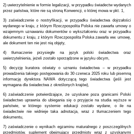
2) uwierzytelnienie w formie legalizacji, w przypadku świadectw wydanych
przez państwa, które nie są stroną Konwencji, o której mowa w pkt. 1,
3) zaświadczenie o nostryfikacji, w przypadku świadectwa dojrzałości
wydanego w kraju, z którym Rzeczpospolita Polska nie zawarła umowy o
wzajemnym uznawaniu dokumentów o wykształceniu oraz w przypadku
dokumentu z kraju, z którym Rzeczpospolita Polska zawarła ww. umowę,
ale dokument ten nie jest nią objęty,
4) tłumaczenie przysiegłe na język polski świadectwa oraz
uwierzytelnienia, jeżeli zostało sporządzone w języku obcym,
5) decyzję kuratora oświaty o uznaniu świadectwa – w przypadku
prowadzenia takiego postępowania do 30 czerwca 2025 roku lub pisemną
informację dyrektora NAWA dotyczącą tego świadectwa (jeśli jest
wymagana dla świadectwa z określonych krajów),
6) zaświadczenie potwierdzające, że uzyskane poza granicami Polski
świadectwo uprawnia do ubiegania się o przyjęcie na studia wyższe w
państwie, w którego systemie edukacji zostało wydane, o ile na
świadectwie nie widnieje taka adnotacja, wraz z tłumaczeniem tego
dokumentu,
7) zaświadczenie o wynikach egzaminu maturalnego z poszczególnych
przedmiotów, suplement obejmujący przedmioty wraz z uzyskanymi