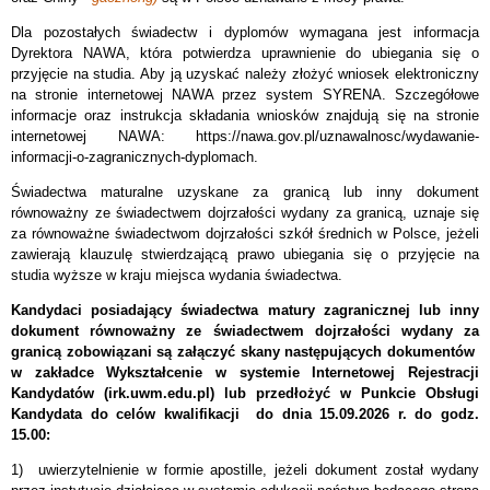
Dla pozostałych świadectw i dyplomów wymagana jest informacja
Dyrektora NAWA, która potwierdza uprawnienie do ubiegania się o
przyjęcie na studia. ­Aby ją uzyskać należy złożyć wniosek elektroniczny
na stronie internetowej NAWA przez system SYRENA. Szczegółowe
informacje oraz instrukcja składania wniosków znajdują się na stronie
internetowej NAWA: https://nawa.gov.pl/uznawalnosc/wydawanie-
informacji-o-zagranicznych-dyplomach.
Świadectwa maturalne uzyskane za granicą lub inny dokument
równoważny ze świadectwem dojrzałości wydany za granicą, uznaje się
za równoważne świadectwom dojrzałości szkół średnich w Polsce, jeżeli
zawierają klauzulę stwierdzającą prawo ubiegania się o przyjęcie na
studia wyższe w kraju miejsca wydania świadectwa.
Kandydaci posiadający świadectwa matury zagranicznej lub inny
dokument równoważny ze świadectwem dojrzałości wydany za
granicą zobowiązani są załączyć skany następujących dokumentów
w zakładce Wykształcenie w systemie Internetowej Rejestracji
Kandydatów (irk.uwm.edu.pl) lub przedłożyć w Punkcie Obsługi
Kandydata do celów kwalifikacji do dnia 15.09.2026 r. do godz.
15.00:
1) uwierzytelnienie w formie apostille, jeżeli dokument został wydany