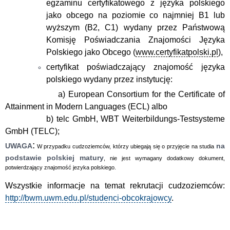
egzaminu certyfikatowego z języka polskiego
jako obcego na poziomie co najmniej B1 lub
wyższym (B2, C1) wydany przez Państwową
Komisję Poświadczania Znajomości Języka
Polskiego jako Obcego (
www.certyfikatpolski.pl
),
certyfikat poświadczający znajomość języka
polskiego wydany przez instytucję:
a) European Consortium for the Certificate of
Attainment in Modern Languages (ECL) albo
b) telc GmbH, WBT Weiterbildungs-Testsysteme
GmbH (TELC);
:
UWAGA
na
W przypadku cudzoziemców, którzy ubiegają się o przyjęcie na studia
podstawie polskiej matury
, nie jest wymagany dodatkowy dokument,
potwierdzający znajomość jezyka polskiego.
Wszystkie informacje na temat rekrutacji cudzoziemców:
http://bwm.uwm.edu.pl/
studenci-obcokrajowcy
.