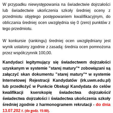
W przypadku niewystępowania na świadectwie dojrzałości
lub świadectwie ukończenia szkoły średniej oceny z
przedmiotu objętego postępowaniem kwalifikacyjnym, do
obliczania średniej ocen uwzględnia się 0 (zero) punktów z
tego przedmiotu.
W konkursie (rankingu) średniej ocen uwzględniany jest
wynik ustalony zgodnie z zasadą: średnia ocen pomnożona
przez współczynnik 100,00.
Kandydaci legitymujący się świadectwem dojrzałości
uzyskanym w systemie "starej matury"* zobowiązani są
załączyć skan dokumentu "starej matury"* w systemie
Internetowej Rejestracji Kandydatów (irk.uwm.edu.pl)
lub przedłożyć w Punkcie Obsługi Kandydata do celów
kwalifikacji kserokopię świadectwa dojrzałości/
świadectwa dojrzałości i świadectwa ukończenia szkoły
średniej zgodnie z harmonogramem rekrutacji -
do dnia
13.07.202 r.
(do godz. 15:00)
.