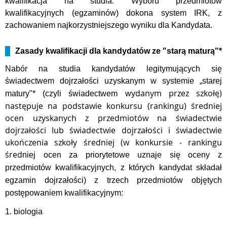
kwalifikacja na studia. Wyboru przedmiotów
kwalifikacyjnych (egzaminów) dokona system IRK, z
zachowaniem najkorzystniejszego wyniku dla Kandydata.
Zasady kwalifikacji dla kandydatów ze "starą maturą"*
Nabór na studia kandydatów legitymujących się
świadectwem dojrzałości uzyskanym w systemie „starej
danym przez szkołę)
matury"* (czyli świadectwem wy
następuje na podstawie konkursu (rankingu) średniej
ocen uzyskanych z przedmiotów na świadectwie
dojrzałości lub świadectwie dojrzałości i świadectwie
ukończenia szkoły średniej (w konkursie - rankingu
śred
niej ocen za priorytetowe uznaje się oceny z
przedmiotów kwalifikacyjnych, z których kandydat składał
egzamin dojrzałości) z trzech przedmiotów objętych
postępowaniem kwalifikacyjnym:
1. biologia