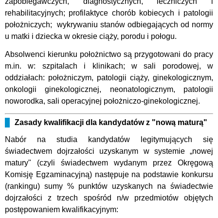
zapobiegawczych, diagnostycznych, leczniczych i
rehabilitacyjnych; profilaktyce chorób kobiecych i patologii
położniczych; wykrywaniu stanów odbiegających od normy
u matki i dziecka w okresie ciąży, porodu i połogu.
Absolwenci kierunku położnictwo są przygotowani do pracy
m.in. w: szpitalach i klinikach; w sali porodowej, w
oddziałach: położniczym, patologii ciąży, ginekologicznym,
onkologii ginekologicznej, neonatologicznym, patologii
noworodka, sali operacyjnej położniczo-ginekologicznej.
Zasady kwalifikacji dla kandydatów z "nową maturą"
Nabór na studia kandydatów legitymujących się
świadectwem dojrzałości uzyskanym w systemie „nowej
matury" (czyli świadectwem wydanym przez Okręgową
Komisję Egzaminacyjną) następuje na podstawie konkursu
(rankingu) sumy % punktów uzyskanych na świadectwie
dojrzałości z trzech spośród n/w przedmiotów objętych
postępowaniem kwalifikacyjnym: