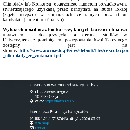
Olimpiady lub Konkursu, opatrzonego numerem porządkowym,
stwierdzającego uzyskaną przez kandydata na studia lokatę
(zajęte miejsce) w eliminacjach centralnych oraz status
kandydata (laureat lub finalista).
Wykaz olimpiad oraz konkursów, których laureaci i finaliści
uprawnieni są do przyjęcia na kierunek studiów w
Uniwersytecie z pominięciem postępowania kwalifikacyjnego
dostępny jest na
stronie
:
http://www.uwm.edu.pl/sites/default/files/rekrutacja
_olimpiady_ze_zmianami.pdf
University of Warmia and Mazury in Olsztyn
ul. Oczapowskiego 2
10-723 Olsztyn
www:
https://uwm.edu.pl
Internetowa Rekrutacja Kandydatów
IRK 1.21.1 (7187d43c-dirty) :: 2026-05-07
site map
contact