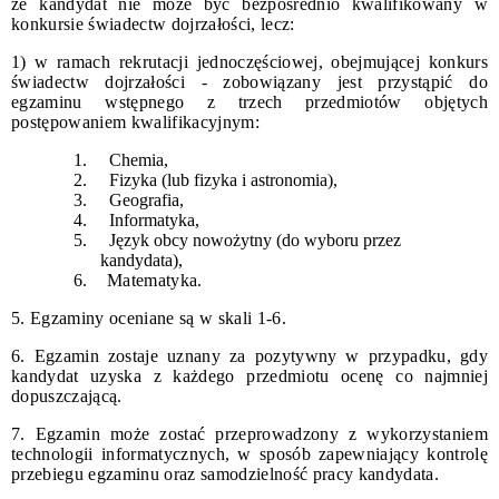
że kandydat nie może być bezpośrednio kwalifikowany w
konkursie świadectw dojrzałości, lecz:
1) w ramach rekrutacji jednoczęściowej, obejmującej konkurs
świadectw dojrzałości - zobowiązany jest przystąpić do
egzaminu wstępnego z trzech przedmiotów objętych
postępowaniem kwalifikacyjnym:
1. Chemia,
2. Fizyka (lub fizyka i astronomia),
3. Geografia,
4. Informatyka,
5. Język obcy nowożytny (do wyboru przez
kandydata),
6. Matematyka.
5. Egzaminy oceniane są w skali 1-6.
6. Egzamin zostaje uznany za pozytywny w przypadku, gdy
kandydat uzyska z każdego przedmiotu ocenę co najmniej
dopuszczającą.
7. Egzamin może zostać przeprowadzony z wykorzystaniem
technologii informatycznych, w sposób zapewniający kontrolę
przebiegu egzaminu oraz samodzielność pracy kandydata.