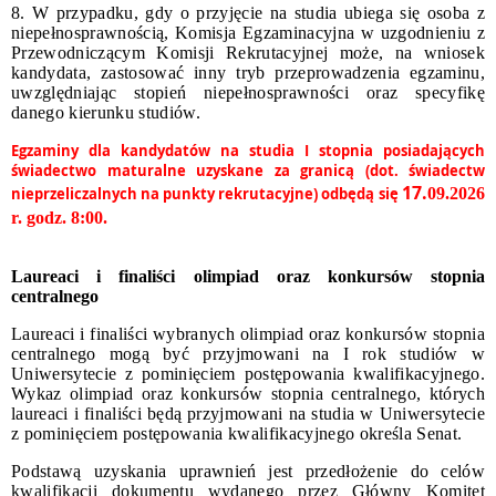
8. W przypadku, gdy o przyjęcie na studia ubiega się osoba z
niepełnosprawnością, Komisja Egzaminacyjna w uzgodnieniu z
Przewodniczącym Komisji Rekrutacyjnej może, na wniosek
kandydata, zastosować inny tryb przeprowadzenia egzaminu,
uwzględniając stopień niepełnosprawności oraz specyfikę
danego kierunku studiów.
Egzaminy dla kandydatów na studia I stopnia posiadających
świadectwo maturalne uzyskane za granicą (dot. świadectw
17
.
nieprzeliczalnych na punkty rekrutacyjne) odbędą się
09.2026
r. godz. 8:00
.
Laureaci i finaliści olimpiad oraz konkursów stopnia
centralnego
Laureaci i finaliści wybranych olimpiad oraz konkursów stopnia
centralnego mogą być przyjmowani na I rok studiów w
Uniwersytecie z pominięciem postępowania kwalifikacyjnego.
Wykaz olimpiad oraz konkursów stopnia centralnego, których
laureaci i finaliści będą przyjmowani na studia w Uniwersytecie
z pominięciem postępowania kwalifikacyjnego określa Senat.
Podstawą uzyskania uprawnień jest przedłożenie do celów
kwalifikacji dokumentu wydanego przez Główny Komitet