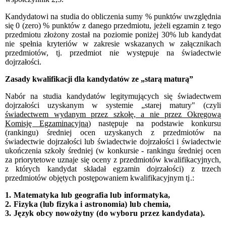
Kandydatowi na studia do obliczenia sumy % punktów uwzględnia
się 0 (zero) % punktów z danego przedmiotu, jeżeli egzamin z tego
przedmiotu złożony został na poziomie poniżej 30% lub kandydat
nie spełnia kryteriów w zakresie wskazanych w załącznikach
przedmiotów, tj. przedmiot nie występuje na świadectwie
dojrzałości.
Zasady kwalifikacji dla kandydatów ze „starą maturą”
Nabór na studia kandydatów legitymujących się świadectwem
dojrzałości uzyskanym w systemie „starej matury" (czyli
świadectwem wydanym przez szkołę, a nie przez Okręgową
Komisję Egzaminacyjną
) następuje na podstawie konkursu
(rankingu) średniej ocen uzyskanych z przedmiotów na
świadectwie dojrzałości lub świadectwie dojrzałości i świadectwie
ukończenia szkoły średniej (w konkursie - rankingu średniej ocen
za priorytetowe uznaje się oceny z przedmiotów kwalifikacyjnych,
z których kandydat składał egzamin dojrzałości) z trzech
przedmiotów objętych postępowaniem kwalifikacyjnym
tj.:
1. Matematyka lub geografia lub informatyka,
2. Fizyka
(lub fizyka i astronomia)
lub chemia,
3. Język obcy nowożytny (do wyboru przez kandydata).