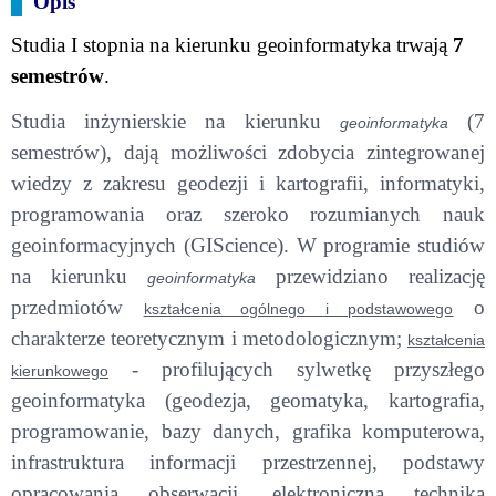
Opis
Studia I stopnia na kierunku geoinformatyka trwają
7
semestrów
.
Studia inżynierskie na kierunku
(7
geoinformatyka
semestrów), dają możliwości zdobycia zintegrowanej
wiedzy z zakresu geodezji i kartografii, informatyki,
programowania oraz szeroko rozumianych nauk
geoinformacyjnych (GIScience). W programie studiów
na kierunku
przewidziano realizację
geoinformatyka
przedmiotów
o
kształcenia ogólnego i podstawowego
charakterze teoretycznym i metodologicznym;
kształcenia
- profilujących sylwetkę przyszłego
kierunkowego
geoinformatyka (geodezja, geomatyka, kartografia,
programowanie, bazy danych, grafika komputerowa,
infrastruktura informacji przestrzennej, podstawy
opracowania obserwacji, elektroniczna technika