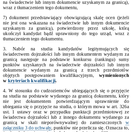
na świadectwie lub innym dokumencie uzyskanym za granicą),
wraz z tłumaczeniem tego dokumentu,
7) dokument przedstawiający obowiązującą skalę ocen (jeżeli
nie jest ona wskazana na świadectwie lub innym dokumencie
uzyskanym za granicą), potwierdzony przez szkołę, którą
ukończył kandydat bądź uprawniony do tego urząd, wraz z
tłumaczeniem tego dokumentu.
3.
Nabór na studia kandydatów legitymujących się
świadectwem dojrzałości lub innym dokumentem wydanym za
granicą następuje na podstawie konkursu (rankingu) sumy
punktów uzyskanych na świadectwie dojrzałości lub innym
dokumencie wydanym za granicą z trzech przedmiotów
objętych postępowaniem kwalifikacyjnym,
wymienionych
w
kryteriach kwalifikacji
.
4. W stosunku do cudzoziemców ubiegających się o przyjęcie
na studia na podstawie wydanego za granicą dokumentu, który
nie jest dokumentem potwierdzającym uprawnienie do
ubiegania się o przyjęcie na studia, o którym mowa w art. 326a
ust. 1 ustawy oraz w przypadku punktacji przedmiotowej ze
świadectwa dojrzałości lub z innego dokumentu wydanego za
granicą w skali nieporównywalnej do zamieszczonych
w
załączniku 3 do uchwały
, punktów nie przelicza się. Oznacza to,