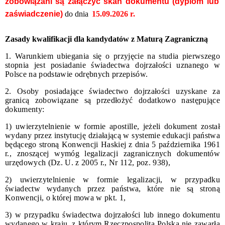
zobowiązani są załączyć skan dokumentu (dyplom lub
zaświadczenie)
do dnia
15.09.2026 r
.
Zasady kwalifikacji dla kandydatów z Maturą Zagraniczną
1. Warunkiem ubiegania się o przyjęcie na studia pierwszego
stopnia jest posiadanie świadectwa dojrzałości uznanego w
Polsce na podstawie odrębnych przepisów.
2. Osoby posiadające świadectwo dojrzałości uzyskane za
granicą zobowiązane są przedłożyć dodatkowo następujące
dokumenty:
1) uwierzytelnienie w formie apostille, jeżeli dokument został
wydany przez instytucję działającą w systemie edukacji państwa
będącego stroną Konwencji Haskiej z dnia 5 października 1961
r., znoszącej wymóg legalizacji zagranicznych dokumentów
urzędowych (Dz. U. z 2005 r., Nr 112, poz. 938),
2) uwierzytelnienie w formie legalizacji, w przypadku
świadectw wydanych przez państwa, które nie są stroną
Konwencji, o której mowa w pkt. 1,
3)
w przypadku świadectwa dojrzałości lub innego dokumentu
wydanego w kraju, z którym Rzeczpospolita Polska nie zawarła