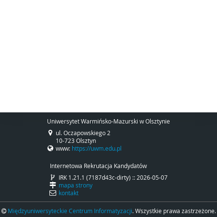
Uniwersytet Warmińsko-Mazurski w Olsztynie
ul. Oczapowskiego 2
10-723 Olsztyn
www:
https://uwm.edu.pl
Internetowa Rekrutacja Kandydatów
IRK 1.21.1 (7187d43c-dirty) :: 2026-05-07
mapa strony
kontakt
Międzyuniwersyteckie Centrum Informatyzacji
. Wszystkie prawa zastrzeżone.