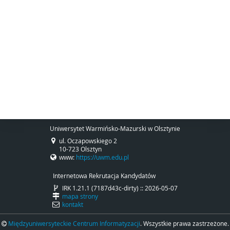
Uniwersytet Warmińsko-Mazurski w Olsztynie
ul. Oczapowskiego 2
10-723 Olsztyn
www:
https://uwm.edu.pl
Internetowa Rekrutacja Kandydatów
IRK 1.21.1 (7187d43c-dirty) :: 2026-05-07
mapa strony
kontakt
Międzyuniwersyteckie Centrum Informatyzacji
. Wszystkie prawa zastrzeżone.