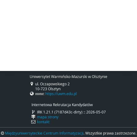
Uniwersytet Warmińsko-Mazurski w Olsztynie
ul. Oczapowskiego 2
10-723 Olsztyn
www:
https://uwm.edu.pl
Internetowa Rekrutacja Kandydatów
IRK 1.21.1 (7187d43c-dirty) :: 2026-05-07
mapa strony
kontakt
Międzyuniwersyteckie Centrum Informatyzacji
. Wszystkie prawa zastrzeżone.