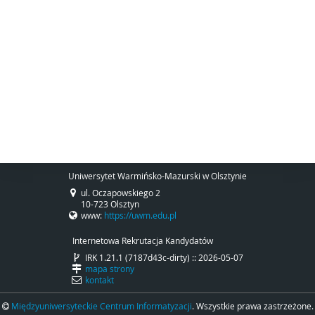
Uniwersytet Warmińsko-Mazurski w Olsztynie
ul. Oczapowskiego 2
10-723 Olsztyn
www:
https://uwm.edu.pl
Internetowa Rekrutacja Kandydatów
IRK 1.21.1 (7187d43c-dirty) :: 2026-05-07
mapa strony
kontakt
Międzyuniwersyteckie Centrum Informatyzacji
. Wszystkie prawa zastrzeżone.