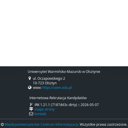
Uniwersytet Warmińsko-Mazurski w Olsztynie
ul. Oczapowskiego 2
10-723 Olsztyn
www:
https://uwm.edu.pl
Internetowa Rekrutacja Kandydatów
IRK 1.21.1 (7187d43c-dirty) :: 2026-05-07
mapa strony
kontakt
Międzyuniwersyteckie Centrum Informatyzacji
. Wszystkie prawa zastrzeżone.