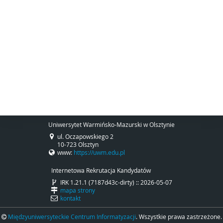
Uniwersytet Warmińsko-Mazurski w Olsztynie
ul. Oczapowskiego 2
10-723 Olsztyn
www:
https://uwm.edu.pl
Internetowa Rekrutacja Kandydatów
IRK 1.21.1 (7187d43c-dirty) :: 2026-05-07
mapa strony
kontakt
Międzyuniwersyteckie Centrum Informatyzacji
. Wszystkie prawa zastrzeżone.