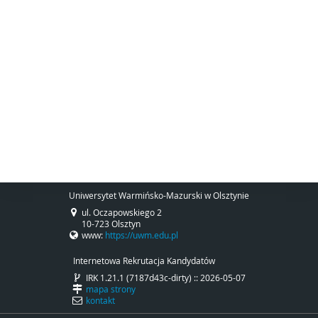
Uniwersytet Warmińsko-Mazurski w Olsztynie
ul. Oczapowskiego 2
10-723 Olsztyn
www:
https://uwm.edu.pl
Internetowa Rekrutacja Kandydatów
IRK 1.21.1 (7187d43c-dirty) :: 2026-05-07
mapa strony
kontakt