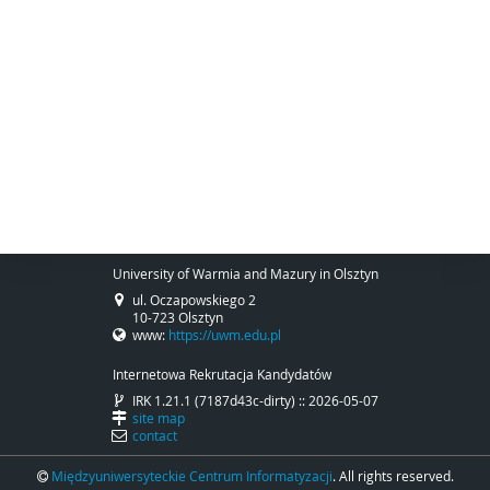
University of Warmia and Mazury in Olsztyn
ul. Oczapowskiego 2
10-723 Olsztyn
www:
https://uwm.edu.pl
Internetowa Rekrutacja Kandydatów
IRK 1.21.1 (7187d43c-dirty) :: 2026-05-07
site map
contact
Międzyuniwersyteckie Centrum Informatyzacji
. All rights reserved.