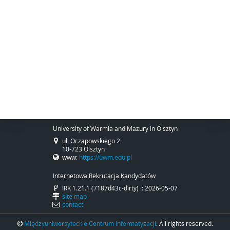
University of Warmia and Mazury in Olsztyn
ul. Oczapowskiego 2
10-723 Olsztyn
www:
https://uwm.edu.pl
Internetowa Rekrutacja Kandydatów
IRK 1.21.1 (7187d43c-dirty) :: 2026-05-07
site map
contact
Międzyuniwersyteckie Centrum Informatyzacji
. All rights reserved.